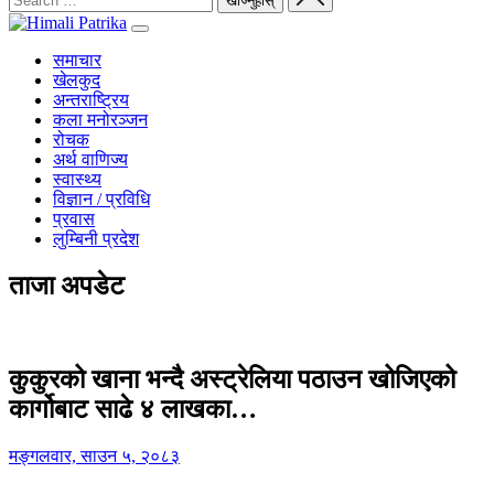
समाचार
खेलकुद
अन्तराष्ट्रिय
कला मनोरञ्जन
रोचक
अर्थ वाणिज्य
स्वास्थ्य
विज्ञान / प्रविधि
प्रवास
लुम्बिनी प्रदेश
ताजा अपडेट
कुकुरको खाना भन्दै अस्ट्रेलिया पठाउन खोजिएको
कार्गोबाट साढे ४ लाखका…
मङ्गलवार, साउन ५, २०८३