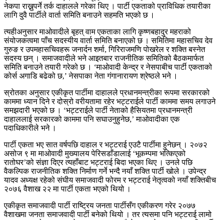
नेकपा राख्नुपर्ने तर्क दाहालले गरेका थिए । पार्टी एकताको प्राविधिक तयारीका
लागि दुवै पार्टीले वार्ता समिति बनाउने सहमति भएको छ ।
त्यहीअनुसार माओवादीले बृहत् वाम एकताका लागि कृष्णबहादुर महराको
संयोजकत्वमा पाँच सदस्यीय वार्ता समिति बनाएको छ । समितिमा महासचिव देव
गुरुङ र उपमहासचिवहरू जनार्दन शर्मा, गिरिराजमणि पोखरेल र शक्ति बस्नेत
सदस्य छन् । समाजवादीले भने आइतबार राजनीतिक समितिको बैठकमार्फत
समिति बनाउने तयारी गरेको छ । ‘माओवादी केन्द्र र नेसपाबीच पार्टी एकताको
कोर्स अगाडि बढेको छ,’ नेसपाका नेता गंगानारायण श्रेष्ठले भने ।
स्रोतका अनुसार एकीकृत पार्टीमा दाहालले प्रधानमन्त्रीका रूपमा सरकारको
काममा ध्यान दिने र दोस्रो वरीयतामा रहेर भट्टराईले पार्टी काममा समय लगाउने
समझदारी भएको छ । ‘भट्टराईले पार्टी नेताको हैसियतमा प्रधानमन्त्री
दाहाललाई सरकारको काममा पनि सघाउनुहुनेछ,’ माओवादीका एक
पदाधिकारीले भने ।
पार्टी एकता भए सात वर्षपछि दाहाल र भट्टराई एउटै पार्टीमा हुनेछन् । २०७२
असोज ९ मा माओवादी मुख्यालय पेरिसडाँडालाई ‘भूकम्पमा भत्किएको
रातोघर’को संज्ञा दिएर त्यहाँबाट भट्टराई बिदा भएका थिए । उनले पछि
वैकल्पिक राजनीतिक शक्ति निर्माण गर्ने भन्दै नयाँ शक्ति पार्टी खोले । उपेन्द्र
यादव अध्यक्ष रहेको संघीय समाजवादी फोरम र भट्टराई नेतृत्वको नयाँ शक्तिबीच
२०७६ वैशाख २२ मा पार्टी एकता भएको थियो ।
एकीकृत समाजवादी पार्टी राष्ट्रिय जनता पार्टीसँग एकीकरण गरेर २०७७
वैशाखमा जनता समाजवादी पार्टी बनेको थियो । तर त्यसमा पनि भट्टराई लामो