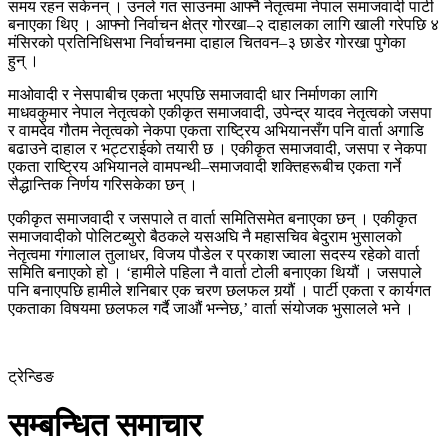
समय रहन सकेनन् । उनले गत साउनमा आफ्नै नेतृत्वमा नेपाल समाजवादी पार्टी
बनाएका थिए । आफ्नो निर्वाचन क्षेत्र गोरखा–२ दाहालका लागि खाली गरेपछि ४
मंसिरको प्रतिनिधिसभा निर्वाचनमा दाहाल चितवन–३ छाडेर गोरखा पुगेका
हुन् ।
माओवादी र नेसपाबीच एकता भएपछि समाजवादी धार निर्माणका लागि
माधवकुमार नेपाल नेतृत्वको एकीकृत समाजवादी, उपेन्द्र यादव नेतृत्वको जसपा
र वामदेव गौतम नेतृत्वको नेकपा एकता राष्ट्रिय अभियानसँग पनि वार्ता अगाडि
बढाउने दाहाल र भट्टराईको तयारी छ । एकीकृत समाजवादी, जसपा र नेकपा
एकता राष्ट्रिय अभियानले वामपन्थी–समाजवादी शक्तिहरूबीच एकता गर्ने
सैद्धान्तिक निर्णय गरिसकेका छन् ।
एकीकृत समाजवादी र जसपाले त वार्ता समितिसमेत बनाएका छन् । एकीकृत
समाजवादीको पोलिटब्युरो बैठकले यसअघि नै महासचिव बेदुराम भुसालको
नेतृत्वमा गंगालाल तुलाधर, विजय पौडेल र प्रकाश ज्वाला सदस्य रहेको वार्ता
समिति बनाएको हो । ‘हामीले पहिला नै वार्ता टोली बनाएका थियौं । जसपाले
पनि बनाएपछि हामीले शनिबार एक चरण छलफल गर्‍यौं । पार्टी एकता र कार्यगत
एकताका विषयमा छलफल गर्दै जाऔं भन्नेछ,’ वार्ता संयोजक भुसालले भने ।
ट्रेन्डिङ
सम्बन्धित समाचार