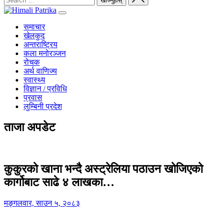
समाचार
खेलकुद
अन्तराष्ट्रिय
कला मनोरञ्जन
रोचक
अर्थ वाणिज्य
स्वास्थ्य
विज्ञान / प्रविधि
प्रवास
लुम्बिनी प्रदेश
ताजा अपडेट
कुकुरको खाना भन्दै अस्ट्रेलिया पठाउन खोजिएको
कार्गोबाट साढे ४ लाखका…
मङ्गलवार, साउन ५, २०८३