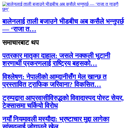
बालेनलाई ताली बजाउने भीडबीच अब कसैले भन्नुपर्छ
— ‘राजा त…
समाचारबाट थप
पत्रकार मातृका दाहाल: जसले नक्कली भुटानी
शरणार्थी प्रकरणलाई राष्ट्रिय बहसको…
विश्लेषण: नेपालीको आम्दानीसँग मेल खान्छ त
प्रस्तावित ट्राफिक जरिवाना? विकसित…
ट्रम्पद्वारा आप्रवासीविरुद्धको विवादास्पद पोस्ट सेयर,
टेक्सासमा चर्कियो विरोध
नयाँ नियमावली मस्यौदा: भ्रष्टाचार मुद्दा लागेका
सांसदलाई जोगाउने खेल