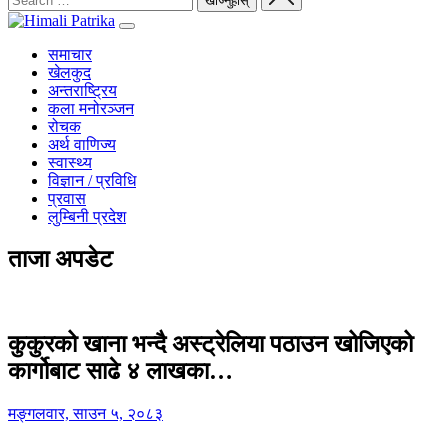
समाचार
खेलकुद
अन्तराष्ट्रिय
कला मनोरञ्जन
रोचक
अर्थ वाणिज्य
स्वास्थ्य
विज्ञान / प्रविधि
प्रवास
लुम्बिनी प्रदेश
ताजा अपडेट
कुकुरको खाना भन्दै अस्ट्रेलिया पठाउन खोजिएको
कार्गोबाट साढे ४ लाखका…
मङ्गलवार, साउन ५, २०८३