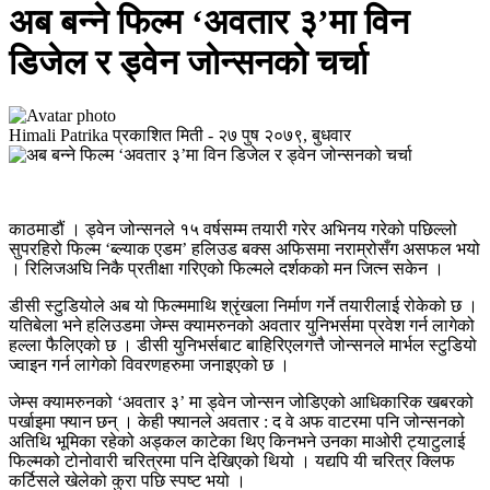
अब बन्ने फिल्म ‘अवतार ३’मा विन
डिजेल र ड्वेन जोन्सनको चर्चा
Himali Patrika
प्रकाशित मिती -
२७ पुष २०७९, बुधवार
काठमाडौं । ड्वेन जोन्सनले १५ वर्षसम्म तयारी गरेर अभिनय गरेको पछिल्लो
सुपरहिरो फिल्म ‘ब्ल्याक एडम’ हलिउड बक्स अफिसमा नराम्रोसँग असफल भयो
। रिलिजअघि निकै प्रतीक्षा गरिएको फिल्मले दर्शकको मन जित्न सकेन ।
डीसी स्टुडियोले अब यो फिल्ममाथि श्रृंखला निर्माण गर्ने तयारीलाई रोकेको छ ।
यतिबेला भने हलिउडमा जेम्स क्यामरुनको अवतार युनिभर्समा प्रवेश गर्न लागेको
हल्ला फैलिएको छ । डीसी युनिभर्सबाट बाहिरिएलगत्तै जोन्सनले मार्भल स्टुडियो
ज्वाइन गर्न लागेको विवरणहरुमा जनाइएको छ ।
जेम्स क्यामरुनको ‘अवतार ३’ मा ड्वेन जोन्सन जोडिएको आधिकारिक खबरको
पर्खाइमा फ्यान छन् । केही फ्यानले अवतार : द वे अफ वाटरमा पनि जोन्सनको
अतिथि भूमिका रहेको अड्कल काटेका थिए किनभने उनका माओरी ट्याटुलाई
फिल्मको टोनोवारी चरित्रमा पनि देखिएको थियो । यद्यपि यी चरित्र क्लिफ
कर्टिसले खेलेको कुरा पछि स्पष्ट भयो ।