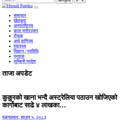
समाचार
खेलकुद
अन्तराष्ट्रिय
कला मनोरञ्जन
रोचक
अर्थ वाणिज्य
स्वास्थ्य
विज्ञान / प्रविधि
प्रवास
लुम्बिनी प्रदेश
ताजा अपडेट
कुकुरको खाना भन्दै अस्ट्रेलिया पठाउन खोजिएको
कार्गोबाट साढे ४ लाखका…
मङ्गलवार, साउन ५, २०८३