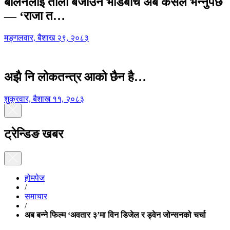
बालेनलाई ताली बजाउने भीडबीच अब कसैले भन्नुपर्छ
— ‘राजा त…
मङ्गलवार, बैशाख २९, २०८३
अझै नि लोकतन्त्र आको छैन है…
शुक्रवार, बैशाख ११, २०८३
ट्रेन्डिङ खबर
होमपेज
/
समाचार
/
अब बन्ने फिल्म ‘अवतार ३’मा विन डिजेल र ड्वेन जोन्सनको चर्चा