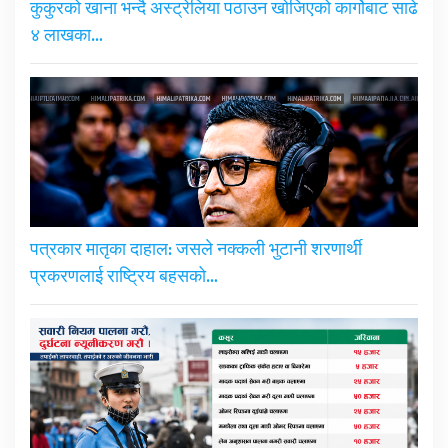
कुकुरको खाना भन्दै अस्ट्रेलिया पठाउन खोजिएको कार्गोबाट साढे
४ लाखका…
पत्रकार मातृका दाहाल: जसले नक्कली भुटानी शरणार्थी
प्रकरणलाई राष्ट्रिय बहसको…