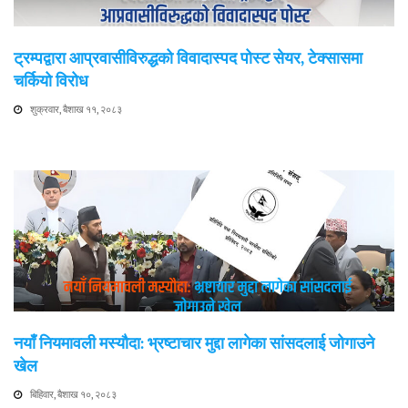
ट्रम्पद्वारा आप्रवासीविरुद्धको विवादास्पद पोस्ट सेयर, टेक्सासमा
चर्कियो विरोध
शुक्रवार, बैशाख ११, २०८३
नयाँ नियमावली मस्यौदा: भ्रष्टाचार मुद्दा लागेका सांसदलाई जोगाउने
खेल
बिहिवार, बैशाख १०, २०८३