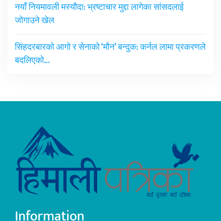
नयाँ नियमावली मस्यौदा: भ्रष्टाचार मुद्दा लागेका सांसदलाई
जोगाउने खेल
सिंहदरबारको आगो र सेनाको ‘मौन’ बन्दुक: कर्नल लामा प्रकरणले
बदलिएको…
Information