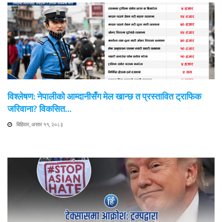
विश्लेषण: नेपालीको आम्दानीसँग मेल खान्छ त प्रस्तावित ट्राफिक
जरिवाना? विकसित…
बिहिवार, असार ११, २०८३