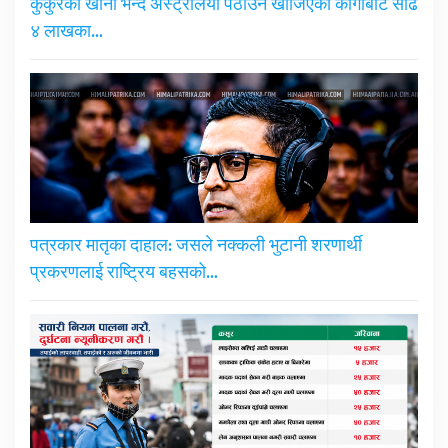
कुकुरको खाना भन्दै अस्ट्रेलिया पठाउन खोजिएको कार्गोबाट साढे
४ लाखका…
पत्रकार मातृका दाहाल: जसले नक्कली भुटानी शरणार्थी
प्रकरणलाई राष्ट्रिय बहसको…