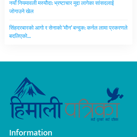
नयाँ नियमावली मस्यौदा: भ्रष्टाचार मुद्दा लागेका सांसदलाई
जोगाउने खेल
सिंहदरबारको आगो र सेनाको ‘मौन’ बन्दुक: कर्नल लामा प्रकरणले
बदलिएको…
Information