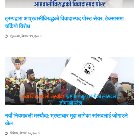
ट्रम्पद्वारा आप्रवासीविरुद्धको विवादास्पद पोस्ट सेयर, टेक्सासमा
चर्कियो विरोध
शुक्रवार, बैशाख ११, २०८३
नयाँ नियमावली मस्यौदा: भ्रष्टाचार मुद्दा लागेका सांसदलाई जोगाउने
खेल
बिहिवार, बैशाख १०, २०८३