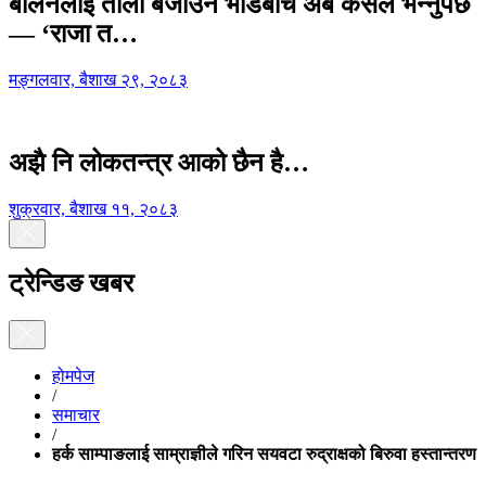
बालेनलाई ताली बजाउने भीडबीच अब कसैले भन्नुपर्छ
— ‘राजा त…
मङ्गलवार, बैशाख २९, २०८३
अझै नि लोकतन्त्र आको छैन है…
शुक्रवार, बैशाख ११, २०८३
ट्रेन्डिङ खबर
होमपेज
/
समाचार
/
हर्क साम्पाङलाई साम्राज्ञीले गरिन सयवटा रुद्राक्षको बिरुवा हस्तान्तरण