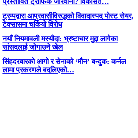
प्रस्तावित ट्राफिक जरिवाना? विकसित…
ट्रम्पद्वारा आप्रवासीविरुद्धको विवादास्पद पोस्ट सेयर,
टेक्सासमा चर्कियो विरोध
नयाँ नियमावली मस्यौदा: भ्रष्टाचार मुद्दा लागेका
सांसदलाई जोगाउने खेल
सिंहदरबारको आगो र सेनाको ‘मौन’ बन्दुक: कर्नल
लामा प्रकरणले बदलिएको…