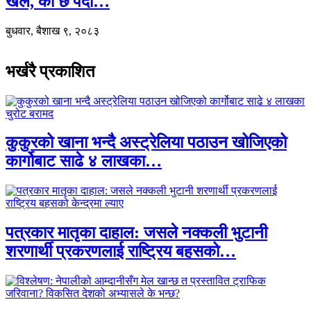
खेल, को छ पर्दा…
बुधवार, बैशाख ९, २०८३
भर्खरै प्रकाशित
कुकुरको खाना भन्दै अस्ट्रेलिया पठाउन खोजिएको
कार्गोबाट साढे ४ लाखका…
पत्रकार मातृका दाहाल: जसले नक्कली भुटानी
शरणार्थी प्रकरणलाई राष्ट्रिय बहसको…