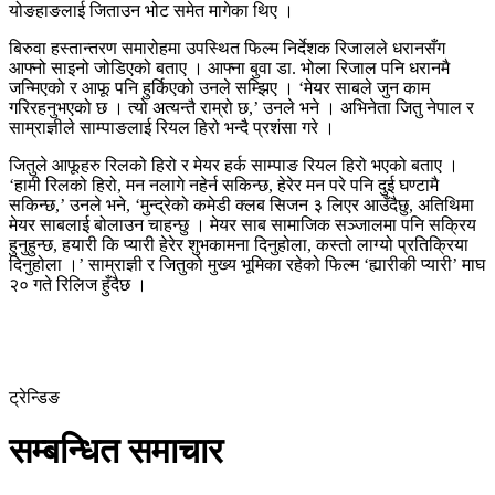
योङहाङलाई जिताउन भोट समेत मागेका थिए ।
बिरुवा हस्तान्तरण समारोहमा उपस्थित फिल्म निर्देशक रिजालले धरानसँग
आफ्नो साइनो जोडिएको बताए । आफ्ना बुवा डा. भोला रिजाल पनि धरानमै
जन्मिएको र आफू पनि हुर्किएको उनले सम्झिए । ‘मेयर साबले जुन काम
गरिरहनुभएको छ । त्यो अत्यन्तै राम्रो छ,’ उनले भने । अभिनेता जितु नेपाल र
साम्राज्ञीले साम्पाङलाई रियल हिरो भन्दै प्रशंसा गरे ।
जितुले आफूहरु रिलको हिरो र मेयर हर्क साम्पाङ रियल हिरो भएको बताए ।
‘हामी रिलको हिरो, मन नलागे नहेर्न सकिन्छ, हेरेर मन परे पनि दुई घण्टामै
सकिन्छ,’ उनले भने, ‘मुन्द्रेको कमेडी क्लब सिजन ३ लिएर आउँदैछु, अतिथिमा
मेयर साबलाई बोलाउन चाहन्छु । मेयर साब सामाजिक सञ्जालमा पनि सक्रिय
हुनुहुन्छ, हयारी कि प्यारी हेरेर शुभकामना दिनुहोला, कस्तो लाग्यो प्रतिक्रिया
दिनुहोला ।’ साम्राज्ञी र जितुको मुख्य भूमिका रहेको फिल्म ‘ह्यारीकी प्यारी’ माघ
२० गते रिलिज हुँदैछ ।
ट्रेन्डिङ
सम्बन्धित समाचार