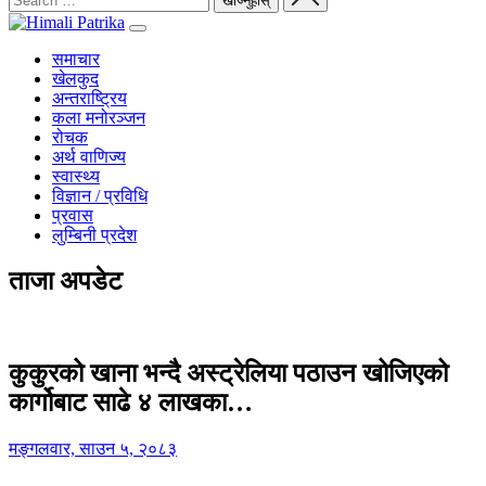
समाचार
खेलकुद
अन्तराष्ट्रिय
कला मनोरञ्जन
रोचक
अर्थ वाणिज्य
स्वास्थ्य
विज्ञान / प्रविधि
प्रवास
लुम्बिनी प्रदेश
ताजा अपडेट
कुकुरको खाना भन्दै अस्ट्रेलिया पठाउन खोजिएको
कार्गोबाट साढे ४ लाखका…
मङ्गलवार, साउन ५, २०८३