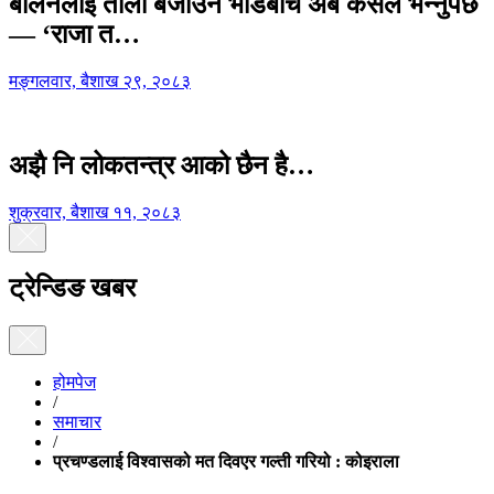
बालेनलाई ताली बजाउने भीडबीच अब कसैले भन्नुपर्छ
— ‘राजा त…
मङ्गलवार, बैशाख २९, २०८३
अझै नि लोकतन्त्र आको छैन है…
शुक्रवार, बैशाख ११, २०८३
ट्रेन्डिङ खबर
होमपेज
/
समाचार
/
प्रचण्डलाई विश्वासको मत दिवएर गल्ती गरियो : कोइराला