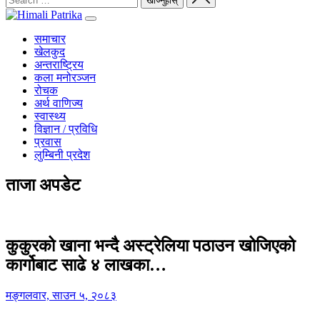
समाचार
खेलकुद
अन्तराष्ट्रिय
कला मनोरञ्जन
रोचक
अर्थ वाणिज्य
स्वास्थ्य
विज्ञान / प्रविधि
प्रवास
लुम्बिनी प्रदेश
ताजा अपडेट
कुकुरको खाना भन्दै अस्ट्रेलिया पठाउन खोजिएको
कार्गोबाट साढे ४ लाखका…
मङ्गलवार, साउन ५, २०८३