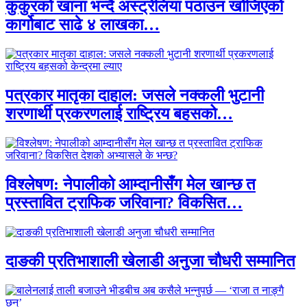
कुकुरको खाना भन्दै अस्ट्रेलिया पठाउन खोजिएको
कार्गोबाट साढे ४ लाखका…
पत्रकार मातृका दाहाल: जसले नक्कली भुटानी
शरणार्थी प्रकरणलाई राष्ट्रिय बहसको…
विश्लेषण: नेपालीको आम्दानीसँग मेल खान्छ त
प्रस्तावित ट्राफिक जरिवाना? विकसित…
दाङकी प्रतिभाशाली खेलाडी अनुजा चौधरी सम्मानित