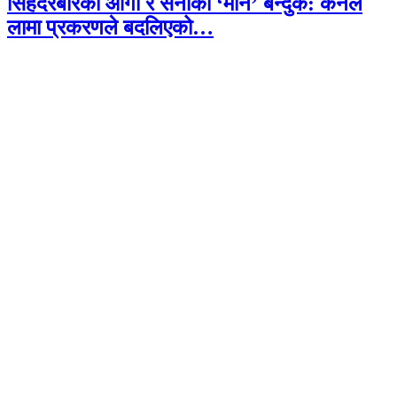
सिंहदरबारको आगो र सेनाको ‘मौन’ बन्दुक: कर्नल
लामा प्रकरणले बदलिएको…