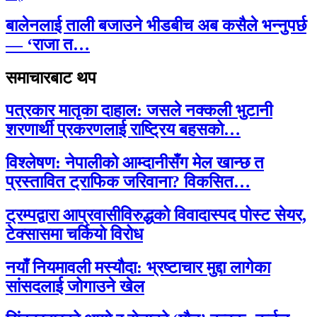
बालेनलाई ताली बजाउने भीडबीच अब कसैले भन्नुपर्छ
— ‘राजा त…
समाचारबाट थप
पत्रकार मातृका दाहाल: जसले नक्कली भुटानी
शरणार्थी प्रकरणलाई राष्ट्रिय बहसको…
विश्लेषण: नेपालीको आम्दानीसँग मेल खान्छ त
प्रस्तावित ट्राफिक जरिवाना? विकसित…
ट्रम्पद्वारा आप्रवासीविरुद्धको विवादास्पद पोस्ट सेयर,
टेक्सासमा चर्कियो विरोध
नयाँ नियमावली मस्यौदा: भ्रष्टाचार मुद्दा लागेका
सांसदलाई जोगाउने खेल