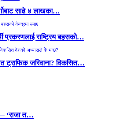
र्गोबाट साढे ४ लाखका…
्थी प्रकरणलाई राष्ट्रिय बहसको…
तावित ट्राफिक जरिवाना? विकसित…
छ — ‘राजा त…