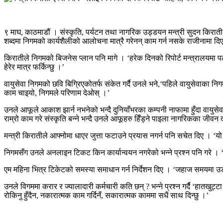
९ माघ, काठमाडौं । संस्कृति, पर्यटन तथा नागरिक उड्डयन मन्त्री सुदन किराती
शब्दमा निगमको कार्यशैलीको आलोचना मात्रै गरेनन् काम गर्न नसके राजीनामा दि
किरातीले निगमको बिजनेस प्लान पनि मागे । ‘हरेक दिनको रिपोर्ट मन्त्रालयमा पठा
हेरेर मात्र फर्किन्छु ।’
वायुसेवा निगमको छवि बिग्रिएकोतर्फ संकेत गर्दै उनले भने,‘पहिले वायुसेवाका न
काम चाइयो, निगमले परिणाम देओस् ।’
उनले आफूले आकाश झार्न नभनेको भन्दै दुनियाँभरका कम्पनी नाफामा हुँदा वायुसेवा
राम्रो काम गरे संस्कृति बन्ने भन्दै उनले आफूहरु हिँड्ने पाइला नागरिकका जीवन द
मन्त्री किरातीले आफ्नोमा धाएर जुत्ता फटाउने प्रयास नगर्न पनि सचेत दिए । 
निगमसँग उनले अनलाइन टिकट किन कार्यान्वयन नगरेको भन्ने प्रश्न पनि गरे । ‘यह
एम महिना भित्र टिकेटको समस्या समाधान गर्न निर्देशन दिए । ‘जहाज समयमा उड
उनले विगममा करार र ज्यालादारी कर्मचारी कति छन् ? भन्ने प्रश्न गर्दै ‘हातखुट्ट
रोकिनु हुँदैन, नकारात्मक काम गर्दिनँ, सकारात्मक काममा सधैं साथ दिन्छु ।’