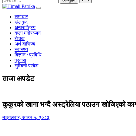
समाचार
खेलकुद
अन्तराष्ट्रिय
कला मनोरञ्जन
रोचक
अर्थ वाणिज्य
स्वास्थ्य
विज्ञान / प्रविधि
प्रवास
लुम्बिनी प्रदेश
ताजा अपडेट
कुकुरको खाना भन्दै अस्ट्रेलिया पठाउन खोजिएको का
मङ्गलवार, साउन ५, २०८३