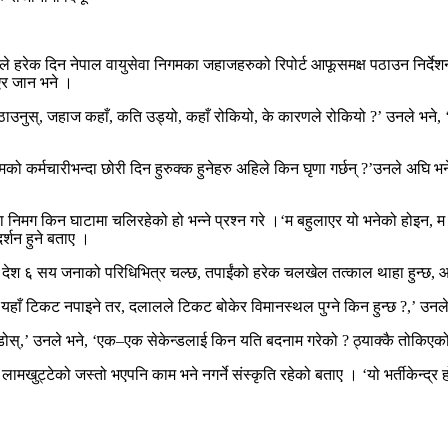
ले हरेक दिन नेपाल वायुसेवा निगमका जहाजहरुको रिपोर्ट आफूसमक्ष पठाउन निर्देशन
एर जान भने ।
उनुस्, जहाज कहाँ, कति उड्यो, कहाँ रोकियो, के कारणले रोकियो ?’ उनले भने, ‘जहाज
िगमको कर्मचारीभन्दा छोरी दिन हुरुक्क हुनेहरु अहिले किन घृणा गर्छन् ?’उनले अघि
 निमग किन घाटामा चलिरहेको हो भन्ने प्रश्न गरे ।‘म बहुलाएर यो भनेको होइन, म ठी
र्शन हुने बताए ।
‘यो देश ६ सय जनाको परिधिभित्र चल्छ, तपाईंको हरेक चलखेल तत्काल थाहा हुन्छ, 
ाँ टिकट नपाइने तर, दलालले टिकट बोकेर विमानस्थल पुग्ने किन हुन्छ ?,’ उनले भने
ोस्,’ उनले भने, ‘एक–एक सेकेन्डलाई किन यति बदनाम गरेको ? ठ्याक्कै तोकिएको 
ा लामखुट्टेको जस्तो भएपनि काम भने नगर्ने संस्कृति रहेको बताए । ‘यो भर्तीकेन्द्