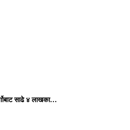
र्गोबाट साढे ४ लाखका…