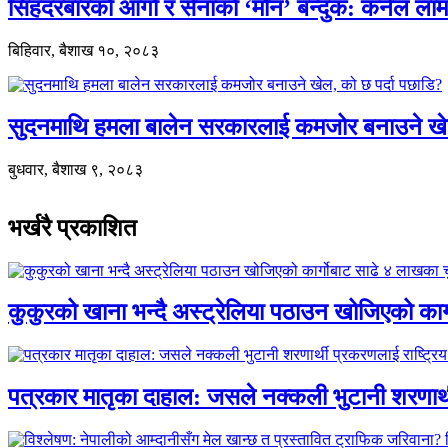
सिंहदरबारको आगो र सेनाको ‘मौन’ बन्दुक: कर्नल ल
बिहिवार, बैशाख १०, २०८३
सुदनमाथि हमला बालेन सरकारलाई कमजोर बनाउने खे
बुधवार, बैशाख ९, २०८३
भर्खरै प्रकाशित
कुकुरको खाना भन्दै अस्ट्रेलिया पठाउन खोजिएको का
पत्रकार मातृका दाहाल: जसले नक्कली भुटानी शरणार