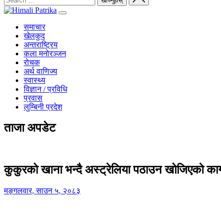
समाचार
खेलकुद
अन्तराष्ट्रिय
कला मनोरञ्जन
रोचक
अर्थ वाणिज्य
स्वास्थ्य
विज्ञान / प्रविधि
प्रवास
लुम्बिनी प्रदेश
ताजा अपडेट
कुकुरको खाना भन्दै अस्ट्रेलिया पठाउन खोजिएको का
मङ्गलवार, साउन ५, २०८३