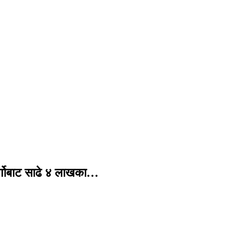
र्गोबाट साढे ४ लाखका…