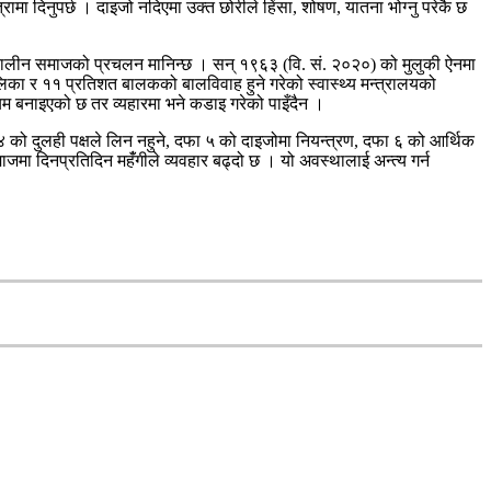
त्रामा दिनुपर्छ । दाइजो नदिएमा उक्त छोरीले हिंसा, शोषण, यातना भोग्नु परेकै छ
त्कालीन समाजको प्रचलन मानिन्छ । सन् १९६३ (वि. सं. २०२०) को मुलुकी ऐनमा
ालिका र ११ प्रतिशत बालकको बालविवाह हुने गरेको स्वास्थ्य मन्त्रालयको
ियम बनाइएको छ तर व्यहारमा भने कडाइ गरेको पाइँदैन ।
ो दुलही पक्षले लिन नहुने, दफा ५ को दाइजोमा नियन्त्रण, दफा ६ को आर्थिक
ाजमा दिनप्रतिदिन महंँगीले व्यवहार बढ्दो छ । यो अवस्थालाई अन्त्य गर्न