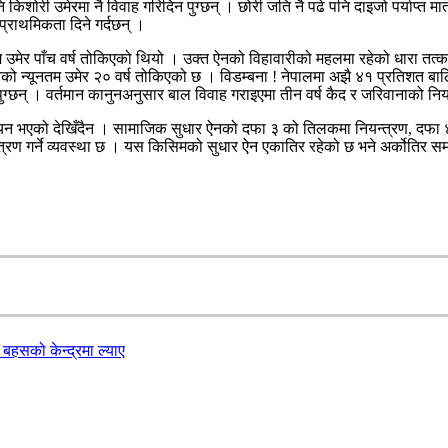
ि किशोरी उमेरमा नै विवाह गरिदिन पुग्छन् । छोरी जति नै पढे पनि दाइजो पर्याप्त मा
प्राथमिकता दिने गर्दछन् ।
म उमेर पाँच वर्ष तोकिएको थियो । उक्त ऐनको विहावारीको महलमा रहेको धारा त
ुवैको न्यूनतम उमेर २० वर्ष तोकिएको छ । विडम्बना ! नेपालमा अझै ४१ प्रतिशत ब
न पुग्छन् । वर्तमान कानुनअनुसार बाल विवाह गराइएमा तीन वर्ष कैद र जरिवानाको न
यन भएको देखिँदैन । सामाजिक सुधार ऐनको दफा ३ को तिलकमा नियन्त्रण, दफा ४ क
न्त्रण गर्ने व्यवस्था छ । यस किसिमको सुधार ऐन एकातिर रहेको छ भने अर्कोतिर सम