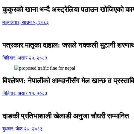
कुकुरको खाना भन्दै अस्ट्रेलिया पठाउन खोजिएको का
मङ्गलवार, साउन ५, २०८३
पत्रकार मातृका दाहाल: जसले नक्कली भुटानी शरणार
बिहिवार, असार २५, २०८३
विश्लेषण: नेपालीको आम्दानीसँग मेल खान्छ त प्रस्
बिहिवार, असार ११, २०८३
दाङकी प्रतिभाशाली खेलाडी अनुजा चौधरी सम्मानित
बुधवार, जेष्ठ २७, २०८३