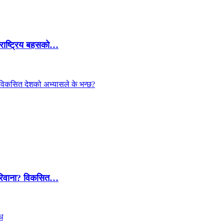
 राष्ट्रिय बहसको…
 जरिवाना? विकसित…