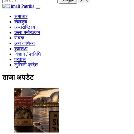
समाचार
खेलकुद
अन्तराष्ट्रिय
कला मनोरञ्जन
रोचक
अर्थ वाणिज्य
स्वास्थ्य
विज्ञान / प्रविधि
प्रवास
लुम्बिनी प्रदेश
ताजा अपडेट