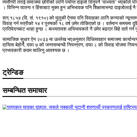
त्यसैगरी तराई समाजमा छोरीको लागि पर्याप्त दाइजो दिनुपर्ने ‘वाध्यता’ भएकोले पन
। विभिन्न यातना र हिंसाबाट मुक्त हुन अभिभावक पनि शिक्षामाभन्दा दाइजोलाई नै 
सन् १८५४ (वि. सं. १९१०) को मुलुकी ऐनमा पनि विवाहका लागि कन्याको न्यूनत
विवाह गर्न स्त्रीको १४ र पुरुषको १८ वर्ष उमेर तोकिएको छ । वर्तमान समयमा द
प्रतिवेदनबाट थाहा हुन्छ । बाध्यतावश अभिभावकले नै उमेर बढाएर बिहे दर्ता गर्
सामाजिक सुधार ऐन २०३३ मा उल्लेख भएअनुसार विधिव्यवहार समाजमा कार्यान्व
दायित्व बेहोर्ने, दफा ७ को जन्तसम्बन्धी नियन्त्रण, दफा ८ को विवाह भोजमा निय
प्रभावकारी कदम चालिनु आवश्यक छ ।
ट्रेन्डिङ
सम्बन्धित समाचार