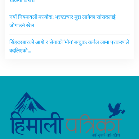
चर्कियो विरोध
नयाँ नियमावली मस्यौदा: भ्रष्टाचार मुद्दा लागेका सांसदलाई
जोगाउने खेल
सिंहदरबारको आगो र सेनाको ‘मौन’ बन्दुक: कर्नल लामा प्रकरणले
बदलिएको…