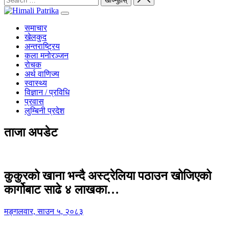
समाचार
खेलकुद
अन्तराष्ट्रिय
कला मनोरञ्जन
रोचक
अर्थ वाणिज्य
स्वास्थ्य
विज्ञान / प्रविधि
प्रवास
लुम्बिनी प्रदेश
ताजा अपडेट
कुकुरको खाना भन्दै अस्ट्रेलिया पठाउन खोजिएको
कार्गोबाट साढे ४ लाखका…
मङ्गलवार, साउन ५, २०८३