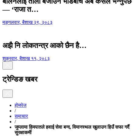
बालेनलाई ताली बजाउने भीडबीच अब कसैले भन्नुपर्छ
— ‘राजा त…
मङ्गलवार, बैशाख २९, २०८३
अझै नि लोकतन्त्र आको छैन है…
शुक्रवार, बैशाख ११, २०८३
ट्रेन्डिङ खबर
होमपेज
/
समाचार
/
जुम्लामा हिमपातले हवाई सेवा बन्द, विमानस्थल खुलाउन हिउँ सफा गर्दै
सुरक्षाकर्मी