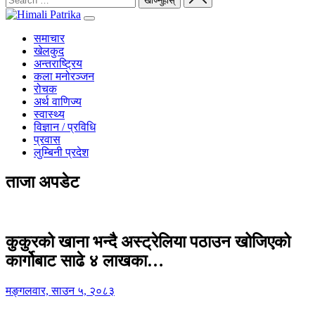
समाचार
खेलकुद
अन्तराष्ट्रिय
कला मनोरञ्जन
रोचक
अर्थ वाणिज्य
स्वास्थ्य
विज्ञान / प्रविधि
प्रवास
लुम्बिनी प्रदेश
ताजा अपडेट
कुकुरको खाना भन्दै अस्ट्रेलिया पठाउन खोजिएको
कार्गोबाट साढे ४ लाखका…
मङ्गलवार, साउन ५, २०८३