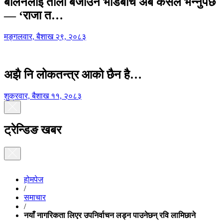
बालेनलाई ताली बजाउने भीडबीच अब कसैले भन्नुपर्छ
— ‘राजा त…
मङ्गलवार, बैशाख २९, २०८३
अझै नि लोकतन्त्र आको छैन है…
शुक्रवार, बैशाख ११, २०८३
ट्रेन्डिङ खबर
होमपेज
/
समाचार
/
नयाँ नागरिकता लिएर उपनिर्वाचन लड्न पाउनेछन् रवि लामिछाने