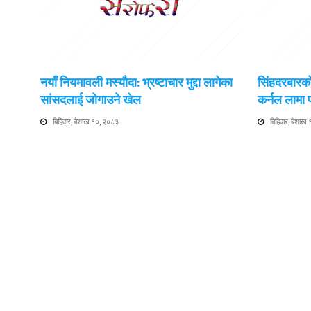
नयाँ नियमावली मस्यौदा: भ्रष्टाचार मुद्दा लागेका
सिंहदरबारको
सांसदलाई जोगाउने खेल
कर्नल लामा
बिहिवार, बैशाख १०, २०८३
बिहिवार, बैशाख