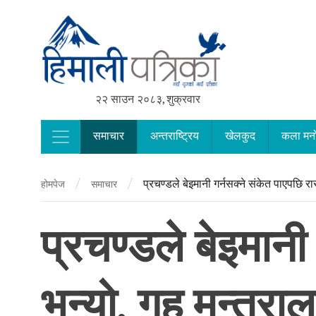
२२ साउन २०८३, शुक्रवार
समाचार
अन्तराष्ट्रिय
खेलकुद
कला मन
Main Navigation
/
/
प्रचण्डले बेइमानी गर्नसक्ने संकेत पाएपछि रास
होमपेज
समाचार
प्रचण्डले बेइमानी
भन्यो, गृह मन्त्रा