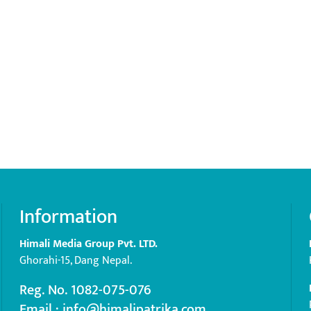
Information
Himali Media Group Pvt. LTD.
Ghorahi-15, Dang Nepal.
Reg. No. 1082-075-076
Email : info@himalipatrika.com