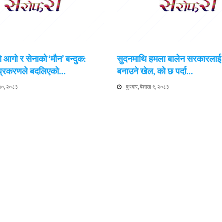
 आगो र सेनाको ‘मौन’ बन्दुक:
सुदनमाथि हमला बालेन सरकारला
 प्रकरणले बदलिएको…
बनाउने खेल, को छ पर्दा…
 १०, २०८३
बुधवार, बैशाख ९, २०८३