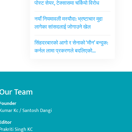
पोस्ट सेयर, टेक्सासमा चर्कियो विरोध
नयाँ नियमावली मस्यौदा: भ्रष्टाचार मुद्दा
लागेका सांसदलाई जोगाउने खेल
सिंहदरबारको आगो र सेनाको ‘मौन’ बन्दुक:
कर्नल लामा प्रकरणले बदलिएको…
Our Team
Founder
Kumar Kc / Santosh Dangi
Editor
Prakriti Singh KC