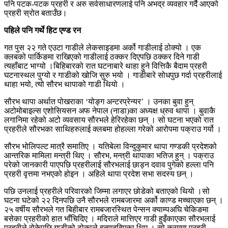
पनि पटक-पटक प्रहरी र अरु सर्वसाधारणलाई पनि अभद्र व्यवहार गर्दै आएको
प्रहरी स्रोत बताउँछ।
पहिले पनि गर्थे हिट एण्ड रन
गत पुस २२ गते एउटा गाडीले लेकसाइडमा अर्को गाडीलाई ठोक्यो । एक
क्लबको पार्किङमा राखिएको गाडीलाई ठक्कर दिएपछि ठक्कर दिने गाडी
त्यहाँबाट भाग्यो ।बिहिबारको रात घटनाबारे थाहा हुने वित्तिकै बैदाम प्रहरी
घटनास्थल पुग्यो र गाडीको खोजि सुरु भयो । गाडीबारे सोधपुछ गर्दा प्रहरीलाई
थाहा भयो, त्यो सौरभ थापाको गाडी थियो ।
सौरभ थापा अर्थात पोखराका ‘योङ्ग अन्टरप्रेन्यर’ । उनका बुवा हुन्
अटोमोबाइल्स एशोसियसन अफ नेपाल (नाडा)का अध्यक्ष ध्रुव थापा । बुवाकै
लगानिमा रहेको अटो व्यवसाय सौरभले हेरिरहेका छन् । सो घटना भएको रात
प्रहरीले सौरभका साथिहरुलाई क्लबमा होहल्ला गरेको आरोपमा पक्राउ गर्यो ।
सौरभ भोलिपल्ट मात्रै समातिए । यतिबेला विन्दुकुमार थापा गण्डकी प्रदेशको
आन्तरिक मामिला मन्त्री थिए । सौरभ, मन्त्री थापाका भतिज हुन् । पक्राउ
परेको जानकारी पाएपछि प्रहरीलाई सौरभलाई छाड्न दवाव पुगेको हल्ला पनि
प्रहरी वृत्तमा नभएको होइन । अहिले थापा प्रदेश सभा सदस्य छन् ।
पछि उनलाई प्रहरीले परिवारको जिम्मा लगाएर छोडेको बताएको थियो ।सो
घटना घटेको २२ दिनपछि उनै सौरभले रामबजारमा अर्को काण्ड मच्चाएका छन् ।
२५ वर्षीय सौरभले गत बिहीबार रामबजारस्थित पेन्सन क्याम्पअघि चेकिङमा
बसेका प्रहरीको हात भाँचिदिए । मदिराले मात्तिएर गाडी हुइँकाएका सौरभलाई
प्रहरीले रोकेपछि गाडीको ढोकाले हुत्याइदिएका थिए । सो क्रममा प्रहरी