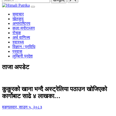
समाचार
खेलकुद
अन्तराष्ट्रिय
कला मनोरञ्जन
रोचक
अर्थ वाणिज्य
स्वास्थ्य
विज्ञान / प्रविधि
प्रवास
लुम्बिनी प्रदेश
ताजा अपडेट
कुकुरको खाना भन्दै अस्ट्रेलिया पठाउन खोजिएको
कार्गोबाट साढे ४ लाखका…
मङ्गलवार, साउन ५, २०८३