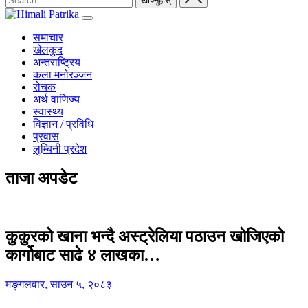
समाचार
खेलकुद
अन्तराष्ट्रिय
कला मनोरञ्जन
रोचक
अर्थ वाणिज्य
स्वास्थ्य
विज्ञान / प्रविधि
प्रवास
लुम्बिनी प्रदेश
ताजा अपडेट
कुकुरको खाना भन्दै अस्ट्रेलिया पठाउन खोजिएको
कार्गोबाट साढे ४ लाखका…
मङ्गलवार, साउन ५, २०८३