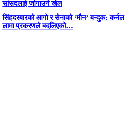
सांसदलाई जोगाउने खेल
सिंहदरबारको आगो र सेनाको ‘मौन’ बन्दुक: कर्नल
लामा प्रकरणले बदलिएको…