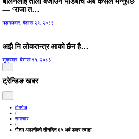
बालेनलाई ताली बजाउने भीडबीच अब कसैले भन्नुपर्छ
— ‘राजा त…
मङ्गलवार, बैशाख २९, २०८३
अझै नि लोकतन्त्र आको छैन है…
शुक्रवार, बैशाख ११, २०८३
ट्रेन्डिङ खबर
होमपेज
/
समाचार
/
गौतम अडानीको तीनदिन ६५ अर्ब डलर स्वाहा