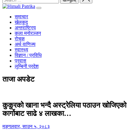
समाचार
खेलकुद
अन्तराष्ट्रिय
कला मनोरञ्जन
रोचक
अर्थ वाणिज्य
स्वास्थ्य
विज्ञान / प्रविधि
प्रवास
लुम्बिनी प्रदेश
ताजा अपडेट
कुकुरको खाना भन्दै अस्ट्रेलिया पठाउन खोजिएको
कार्गोबाट साढे ४ लाखका…
मङ्गलवार, साउन ५, २०८३