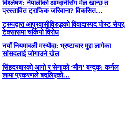
विश्लेषण: नेपालीको आम्दानीसँग मेल खान्छ त
प्रस्तावित ट्राफिक जरिवाना? विकसित…
ट्रम्पद्वारा आप्रवासीविरुद्धको विवादास्पद पोस्ट सेयर,
टेक्सासमा चर्कियो विरोध
नयाँ नियमावली मस्यौदा: भ्रष्टाचार मुद्दा लागेका
सांसदलाई जोगाउने खेल
सिंहदरबारको आगो र सेनाको ‘मौन’ बन्दुक: कर्नल
लामा प्रकरणले बदलिएको…