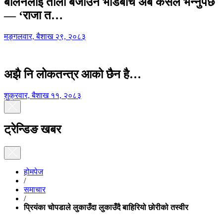
बालेनलाई ताली बजाउने भीडबीच अब कसैले भन्नुपर्छ
— ‘राजा त…
मङ्गलवार, बैशाख २९, २०८३
अझै नि लोकतन्त्र आको छैन है…
शुक्रवार, बैशाख ११, २०८३
ट्रेन्डिङ खबर
होमपेज
/
समाचार
/
प्रियंका चोपडाले लुकाउँदा लुकाउँदै बाहिरियो छोरीको तस्वीर