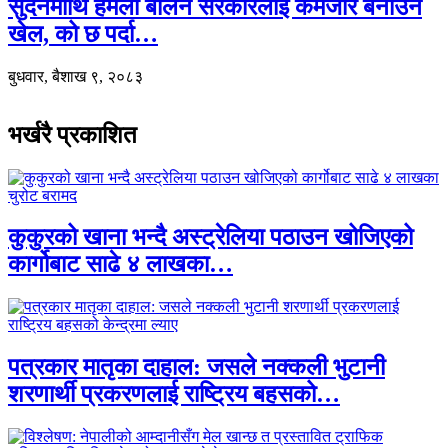
सुदनमाथि हमला बालेन सरकारलाई कमजोर बनाउने
खेल, को छ पर्दा…
बुधवार, बैशाख ९, २०८३
भर्खरै प्रकाशित
कुकुरको खाना भन्दै अस्ट्रेलिया पठाउन खोजिएको
कार्गोबाट साढे ४ लाखका…
पत्रकार मातृका दाहाल: जसले नक्कली भुटानी
शरणार्थी प्रकरणलाई राष्ट्रिय बहसको…