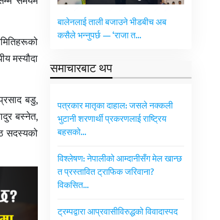
म्म समयमै
बालेनलाई ताली बजाउने भीडबीच अब
कसैले भन्नुपर्छ — ‘राजा त…
समितिहरूको
ीय मस्यौदा
समाचारबाट थप
प्रसाद बडु,
पत्रकार मातृका दाहाल: जसले नक्कली
दुर बस्नेत,
भुटानी शरणार्थी प्रकरणलाई राष्ट्रिय
ेष्ठ सदस्यको
बहसको…
विश्लेषण: नेपालीको आम्दानीसँग मेल खान्छ
त प्रस्तावित ट्राफिक जरिवाना?
विकसित…
ट्रम्पद्वारा आप्रवासीविरुद्धको विवादास्पद