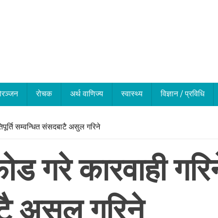
ोरञ्जन
रोचक
अर्थ वाणिज्य
स्वास्थ्य
विज्ञान / प्रविधि
पूर्ति सम्वन्धित संसदबाटै असुल गरिने
गरे कारवाही गरिने, क
टै असुल गरिने