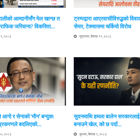
ेपालीको आम्दानीसँग मेल खान्छ त
ट्रम्पद्वारा आप्रवासीविरुद्धको विवा
 ट्राफिक जरिवाना? विकसित…
सेयर, टेक्सासमा चर्कियो विरोध
 ११, २०८३
शुक्रवार, बैशाख ११, २०८३
 आगो र सेनाको ‘मौन’ बन्दुक:
सुदनमाथि हमला बालेन सरकारला
 प्रकरणले बदलिएको…
बनाउने खेल, को छ पर्दा…
 १०, २०८३
बुधवार, बैशाख ९, २०८३