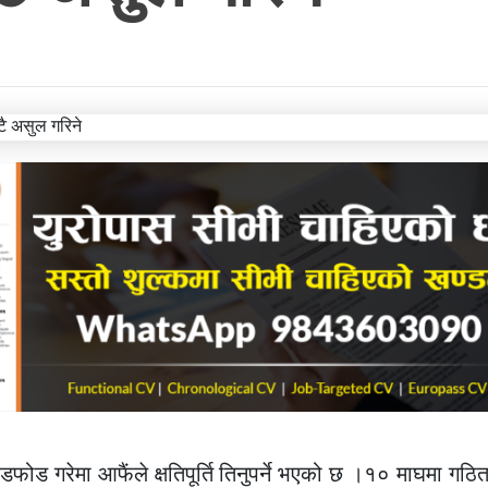
फोड गरेमा आफैंले क्षतिपूर्ति तिनुपर्ने भएको छ ।१० माघमा गठ