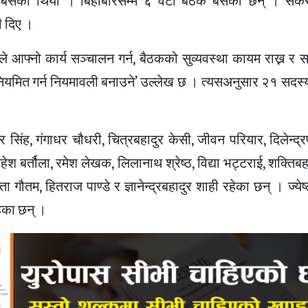
बसेको थियो । बिहीबारसम्म ६ वटा बैठक बसेका छन् । सकेस
ी दिए ।
 आफ्नो कार्य सञ्चालन गर्न, बैठकको सुव्यवस्था कायम राख्न र 
नियमित गर्न नियमावली बनाउने’ उल्लेख छ । त्यसअनुसार २१ सदस्य
िंह, गंगाधर चौधरी, चित्रबहादुर केसी, जीवन परियार, दिलेन्द्र
हेश बर्तौला, रमेश लेखक, लिलानाथ श्रेष्ठ, विद्या भट्टराई, शक्तिबहा
विता गौतम, हितराज पाण्डे र ज्ञानेन्द्रबहादुर शाही रहेका छन् । ज्य
ेका छन् ।