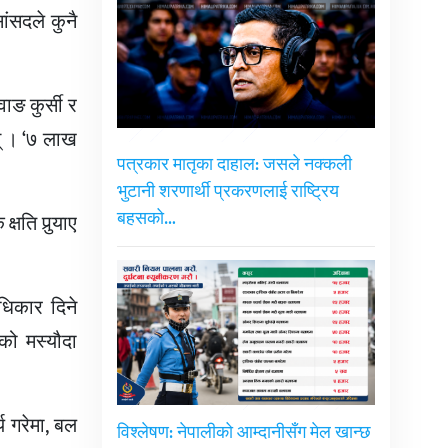
ंसदले कुनै
ाङ कुर्सी र
् । ‘७ लाख
पत्रकार मातृका दाहाल: जसले नक्कली
भुटानी शरणार्थी प्रकरणलाई राष्ट्रिय
बहसको…
ि पुर्‍याए
धिकार दिने
ीको मस्यौदा
य गरेमा, बल
विश्लेषण: नेपालीको आम्दानीसँग मेल खान्छ