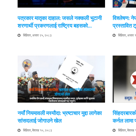
पत्रकार मातृका दाहाल: जसले नक्कली भुटानी
विश्लेषण: न
शरणार्थी प्रकरणलाई राष्ट्रिय बहसको…
प्रस्तावित
बिहिवार, असार २५, २०८३
बिहिवार, असार
नयाँ नियमावली मस्यौदा: भ्रष्टाचार मुद्दा लागेका
सिंहदरबारको
सांसदलाई जोगाउने खेल
कर्नल लामा
बिहिवार, बैशाख १०, २०८३
बिहिवार, बैशाख