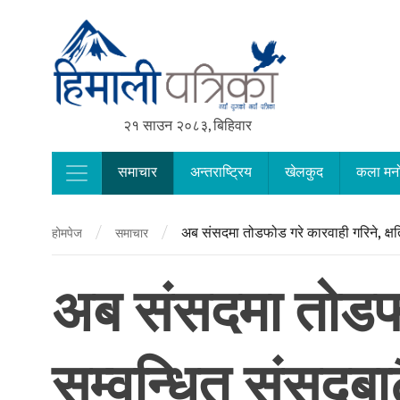
२१ साउन २०८३, बिहिवार
समाचार
अन्तराष्ट्रिय
खेलकुद
कला मन
Main Navigation
/
/
अब संसदमा तोडफोड गरे कारवाही गरिने, क्षति
होमपेज
समाचार
अब संसदमा तोडफोड 
सम्वन्धित संसदबा