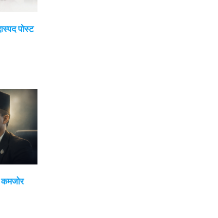
दास्पद पोस्ट
ई कमजोर