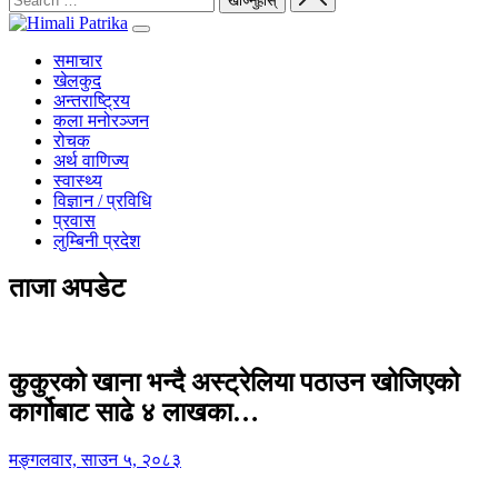
समाचार
खेलकुद
अन्तराष्ट्रिय
कला मनोरञ्जन
रोचक
अर्थ वाणिज्य
स्वास्थ्य
विज्ञान / प्रविधि
प्रवास
लुम्बिनी प्रदेश
ताजा अपडेट
कुकुरको खाना भन्दै अस्ट्रेलिया पठाउन खोजिएको
कार्गोबाट साढे ४ लाखका…
मङ्गलवार, साउन ५, २०८३