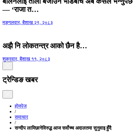
बालेनलाई ताली बजाउने भीडबीच अब कसैले भन्नुपर्छ
— ‘राजा त…
मङ्गलवार, बैशाख २९, २०८३
अझै नि लोकतन्त्र आको छैन है…
शुक्रवार, बैशाख ११, २०८३
ट्रेन्डिङ खबर
होमपेज
/
समाचार
/
सन्दीप लामिछानेविरुद्ध आज सर्वोच्च अदालतमा सुनुवाइ हुँदै