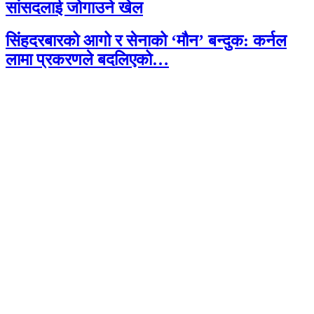
सांसदलाई जोगाउने खेल
सिंहदरबारको आगो र सेनाको ‘मौन’ बन्दुक: कर्नल
लामा प्रकरणले बदलिएको…