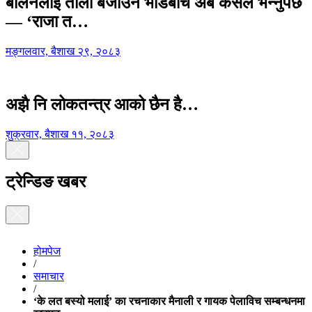
बालेनलाई ताली बजाउने भीडबीच अब कसैले भन्नुपर्छ
— ‘राजा त…
मङ्गलवार, बैशाख २९, २०८३
अझै नि लोकतन्त्र आको छैन है…
शुक्रवार, बैशाख ११, २०८३
ट्रेन्डिङ खबर
होमपेज
/
समाचार
/
‘के लत बस्यो मलाई’ का रचनाकार मैनाली र गायक पेलाविच सम्बन्धनमा