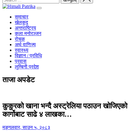
समाचार
खेलकुद
अन्तराष्ट्रिय
कला मनोरञ्जन
रोचक
अर्थ वाणिज्य
स्वास्थ्य
विज्ञान / प्रविधि
प्रवास
लुम्बिनी प्रदेश
ताजा अपडेट
कुकुरको खाना भन्दै अस्ट्रेलिया पठाउन खोजिएको
कार्गोबाट साढे ४ लाखका…
मङ्गलवार, साउन ५, २०८३