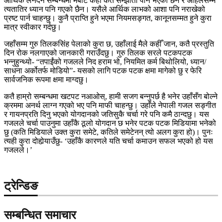
आर्थिक लेनदेन सम्बन्धमा मबाट कहीँ कतै सम्झौता पनि भएको छैन र अहिलेसम्म
त्यतातिर ध्यान पनि गएको छैन। यसैले आर्थिक लाभको आशा पनि नराखेको
प्रष्ट पार्न चाहन्छु। कुनै प्राप्ति हुने भएमा नियमसङ्गत, कानूनसम्मत हुने कुरा
मात्र स्वीकार गर्दछु।
जहाँसम्म गुरु तिलकसिंह पेलाको कुरा छ, उहाँलाई मैले कहीँ जान, कतै प्रस्तुति
दिन रोक नलगाएको जानकारी गराउँदछु। गुरु तिलक सरले पटकपटक
भन्नुहुन्थ्यो- “तपाईंको गजलले निद हराम भो, नियमित कर्म बिथोलियो, ध्यान/
साधना अर्कोतर्फ मोडियो”- यसको लागि पटक पटक क्षमा मागेको छु र फेरि
सार्वजनिक रूपमा क्षमा माग्दछु।
कतै हाम्रो सम्बन्धमा खटपट नआओस्, हामी सजग बन्नुपर्छ है भनेर उहाँसँग बोल्ने
क्रममा अनर्थ लाग्न गएको भए पनि माफी चाहन्छु। उहाँले नेपाली गजल सङ्गीत
र गायनप्रति दिनु भएको योगदानको जतिसुकै चर्चा गरे पनि कमै ठान्दछु। यस
गजलले चर्चा पाउनुमा उहाँकै ठूलो योगदान छ भनेर पटक पटक मिडियामा भनेको
छु (कति मिडियाले उक्त कुरा समेटे, कतिले समेटेनन् त्यो अलग कुरा हो)। पुनः
त्यही कुरा दोहोर्‍याउँछु- ‘उहाँकै कारणले यति चर्चा कमाउन सफल भएको हो यस
गजलले।’
ट्रेन्डिङ
सम्बन्धित समाचार