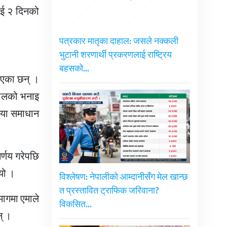
लाई २ दिनको
पत्रकार मातृका दाहाल: जसले नक्कली
भुटानी शरणार्थी प्रकरणलाई राष्ट्रिय
बहसको…
ताएका छन् ।
ाहालको भनाइ
स्या समाधान
िर्णय गरेपछि
यो ।
विश्लेषण: नेपालीको आम्दानीसँग मेल खान्छ
त प्रस्तावित ट्राफिक जरिवाना?
मागमा एमाले
विकसित…
न् ।