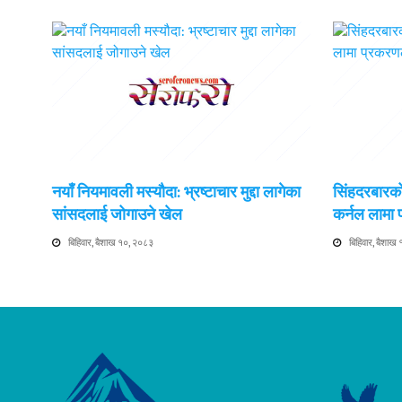
नयाँ नियमावली मस्यौदा: भ्रष्टाचार मुद्दा लागेका
सिंहदरबारको
सांसदलाई जोगाउने खेल
कर्नल लामा
बिहिवार, बैशाख १०, २०८३
बिहिवार, बैशाख