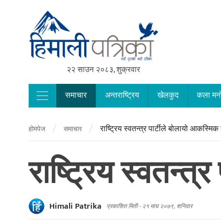
२२ साउन २०८३, शुक्रवार
समाचार
अन्तराष्ट्रिय
खेलकुद
कला मन
Main Navigation
/
/
राष्ट्रिय स्वतन्त्र पार्टीले बोलायो आकस्मिक
होमपेज
समाचार
राष्ट्रिय स्वतन्त
Himali Patrika
प्रकाशित मिती -
२१ माघ २०७९, शनिवार