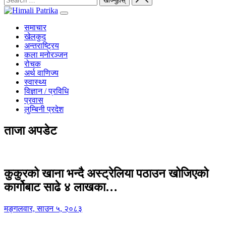
समाचार
खेलकुद
अन्तराष्ट्रिय
कला मनोरञ्जन
रोचक
अर्थ वाणिज्य
स्वास्थ्य
विज्ञान / प्रविधि
प्रवास
लुम्बिनी प्रदेश
ताजा अपडेट
कुकुरको खाना भन्दै अस्ट्रेलिया पठाउन खोजिएको
कार्गोबाट साढे ४ लाखका…
मङ्गलवार, साउन ५, २०८३