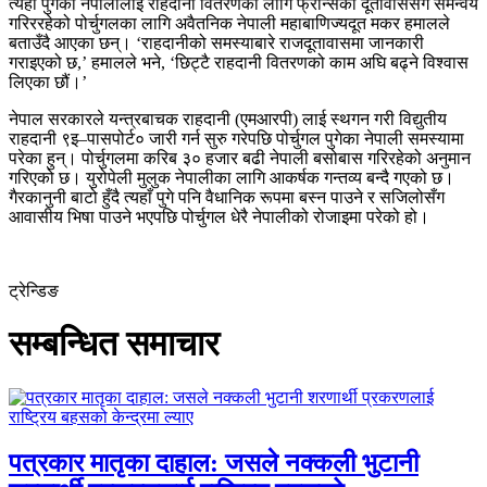
त्यहाँ पुगेका नेपालीलाई राहदानी वितरणका लागि फ्रान्सको दूतावाससँग समन्वय
गरिररहेको पोर्चुगलका लागि अवैतनिक नेपाली महाबाणिज्यदूत मकर हमालले
बताउँदै आएका छन्। ‘राहदानीको समस्याबारे राजदूतावासमा जानकारी
गराइएको छ,’ हमालले भने, ‘छिट्टै राहदानी वितरणको काम अघि बढ्ने विश्वास
लिएका छौं।’
नेपाल सरकारले यन्त्रबाचक राहदानी (एमआरपी) लाई स्थगन गरी विद्युतीय
राहदानी ९इ–पासपोर्ट० जारी गर्न सुरु गरेपछि पोर्चुगल पुगेका नेपाली समस्यामा
परेका हुन्। पोर्चुगलमा करिब ३० हजार बढी नेपाली बसोबास गरिरहेको अनुमान
गरिएको छ। युरोपेली मुलुक नेपालीका लागि आकर्षक गन्तव्य बन्दै गएको छ।
गैरकानुनी बाटो हुँदै त्यहाँ पुगे पनि वैधानिक रूपमा बस्न पाउने र सजिलोसँग
आवासीय भिषा पाउने भएपछि पोर्चुगल धेरै नेपालीको रोजाइमा परेको हो।
ट्रेन्डिङ
सम्बन्धित समाचार
पत्रकार मातृका दाहाल: जसले नक्कली भुटानी