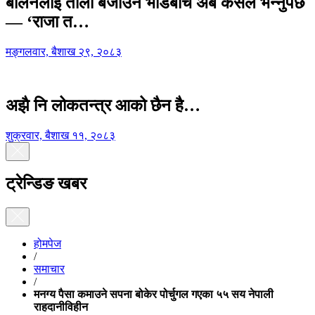
बालेनलाई ताली बजाउने भीडबीच अब कसैले भन्नुपर्छ
— ‘राजा त…
मङ्गलवार, बैशाख २९, २०८३
अझै नि लोकतन्त्र आको छैन है…
शुक्रवार, बैशाख ११, २०८३
ट्रेन्डिङ खबर
होमपेज
/
समाचार
/
मनग्य पैसा कमाउने सपना बोकेर पोर्चुगल गएका ५५ सय नेपाली
राहदानीविहीन