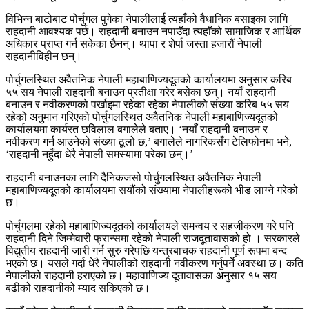
विभिन्न बाटोबाट पोर्चुगल पुगेका नेपालीलाई त्यहाँको वैधानिक बसाइका लागि
राहदानी आवश्यक पर्छ। राहदानी बनाउन नपाउँदा त्यहाँको सामाजिक र आर्थिक
अधिकार प्राप्त गर्न सकेका छैनन्। थापा र शेर्पा जस्ता हजारौं नेपाली
राहदानीविहीन छन्।
पोर्चुगलस्थित अवैतनिक नेपाली महाबाणिज्यदूतको कार्यालयमा अनुसार करिब
५५ सय नेपाली राहदानी बनाउन प्रतीक्षा गरेर बसेका छन्। नयाँ राहदानी
बनाउन र नवीकरणको पर्खाइमा रहेका रहेका नेपालीको संख्या करिब ५५ सय
रहेको अनुमान गरिएको पोर्चुगलस्थित अवैतनिक नेपाली महाबाणिज्यदूतको
कार्यालयमा कार्यरत छविलाल बगालेले बताए। ‘नयाँ राहदानी बनाउन र
नवीकरण गर्न आउनेको संख्या ठूलो छ,’ बगालेले नागरिकसँग टेलिफोनमा भने,
‘राहदानी नहुँदा धेरै नेपाली समस्यामा परेका छन्।’
राहदानी बनाउनका लागि दैनिकजसो पोर्चुगलस्थित अवैतनिक नेपाली
महाबाणिज्यदूतको कार्यालयमा सयौंको संख्यामा नेपालीहरूको भीड लाग्ने गरेको
छ।
पोर्चुगलमा रहेको महाबाणिज्यदूतको कार्यालयले समन्वय र सहजीकरण गरे पनि
राहदानी दिने जिम्मेवारी फ्रान्समा रहेको नेपाली राजदूतावासको हो । सरकारले
विद्युतीय राहदानी जारी गर्न सुरु गरेपछि यन्त्रबाचक राहदानी पूर्ण रूपमा बन्द
भएको छ। यसले गर्दा धेरै नेपालीको राहदानी नवीकरण गर्नुपर्ने अवस्था छ। कति
नेपालीको राहदानी हराएको छ। महावाणिज्य दूतावासका अनुसार १५ सय
बढीको राहदानीको म्याद सकिएको छ।