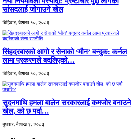
नयाँ नियमावली मस्यौदा: भ्रष्टाचार मुद्दा लागेका
सांसदलाई जोगाउने खेल
बिहिवार, बैशाख १०, २०८३
सिंहदरबारको आगो र सेनाको ‘मौन’ बन्दुक: कर्नल
लामा प्रकरणले बदलिएको…
बिहिवार, बैशाख १०, २०८३
सुदनमाथि हमला बालेन सरकारलाई कमजोर बनाउने
खेल, को छ पर्दा…
बुधवार, बैशाख ९, २०८३