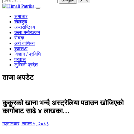
समाचार
खेलकुद
अन्तराष्ट्रिय
कला मनोरञ्जन
रोचक
अर्थ वाणिज्य
स्वास्थ्य
विज्ञान / प्रविधि
प्रवास
लुम्बिनी प्रदेश
ताजा अपडेट
कुकुरको खाना भन्दै अस्ट्रेलिया पठाउन खोजिएको
कार्गोबाट साढे ४ लाखका…
मङ्गलवार, साउन ५, २०८३