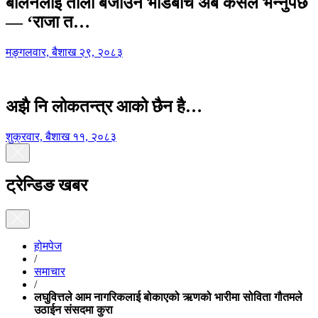
बालेनलाई ताली बजाउने भीडबीच अब कसैले भन्नुपर्छ
— ‘राजा त…
मङ्गलवार, बैशाख २९, २०८३
अझै नि लोकतन्त्र आको छैन है…
शुक्रवार, बैशाख ११, २०८३
ट्रेन्डिङ खबर
होमपेज
/
समाचार
/
लघुवित्तले आम नागरिकलाई बोकाएको ऋणको भारीमा सोविता गौतमले
उठाईन संसदमा कुरा