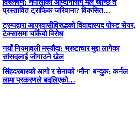
विश्लेषण: नेपालीको आम्दानीसँग मेल खान्छ त
प्रस्तावित ट्राफिक जरिवाना? विकसित…
ट्रम्पद्वारा आप्रवासीविरुद्धको विवादास्पद पोस्ट सेयर,
टेक्सासमा चर्कियो विरोध
नयाँ नियमावली मस्यौदा: भ्रष्टाचार मुद्दा लागेका
सांसदलाई जोगाउने खेल
सिंहदरबारको आगो र सेनाको ‘मौन’ बन्दुक: कर्नल
लामा प्रकरणले बदलिएको…