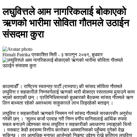
लघुवित्तले आम नागरिकलाई बोकाएको
ऋणको भारीमा सोविता गौतमले उठाईन
संसदमा कुरा
Himali Patrika
प्रकाशित मिती -
३ फाल्गुन २०७९, बुधवार
काठमाडौँ । राष्ट्रिय स्वतन्त्र पार्टी (रास्वपा) की सांसद सोविता गौतमले
लघुवित्त र सहकारीले निम्नवर्गलाई ऋणको भारी बोकाएर रसातलमा पुर्‍याउने काम
भएको बताएकी छन् । प्रतिनिधिसभाको बुधबारको बैठकमा सांसद गौतमले ऋण
लिन बाध्यता रहेको अवस्थामा साहुकारले लाभ लिइरहेको बताइन् ।
लघुवित्त र सहकारीको ऋणबारे नियमन गर्न सांसद गौतमले सरकारसँग अनुरोध
गरेकी छन् । ‘सुलभ कर्जा प्रवाह गरी निम्न वर्गीय मानिसलाई आर्थिक रुपमा
सबल बनाउने उद्देश्यका साथ लघुवित्त र सहकारीको अवधारणा ल्याइएको थियो
। यसबाट केही हदसम्म वित्तीय कारोबार आममानिसको पहुँचमा पुगेको देख्न
सकिन्छ । तर अत्यधिक मुनाफा आर्जनको निकृष्ट उद्देश्य राख्ने कतिपय लघुवित्त