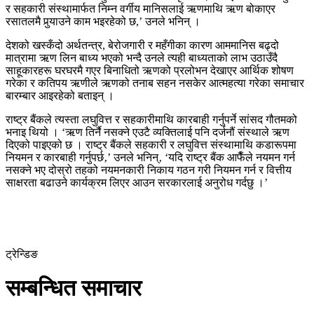
र सहकारी संस्थामार्फत निम्न वर्गीय मानिसलाई ऋणमाथि ऋण बोकाएर
रसातलमै पुर्‍याउने काम भइरहेको छ,’ उनले भनिन् ।
देशको खस्कँदो अर्थतन्त्र, बेरोजगारी र महँगीका कारण आममानिस बढ्दो
मात्रामा ऋण लिन बाध्य भएको भन्दै उनले त्यही बाध्यताको लाभ उठाउँदै
साहूकारहरू घरघरमै गएर बिनाधितो ऋणको प्रलोभन देखाएर आर्थिक शोषण
गरेका र कतिपय ऋणीले ऋणको तनाब सहन नसकेर आत्महत्या गरेका समाचार
बारम्बार आइरहेको बताइन् ।
राष्ट्र बैंकले त्यस्ता लघुवित्त र सहकारीमाथि कारबाही गर्नुपर्ने सांसद गौतमको
भनाइ थियो । ‘ऋण तिर्नै नसक्ने एउटै व्यक्तिलाई पनि दर्जनौं संस्थाले ऋण
दिएको पाइएको छ । राष्ट्र बैंकले सहकारी र लघुवित्त संस्थामाथि कडारूपमा
नियमन र कारबाही गर्नुपर्छ‚’ उनले भनिन्‚ ‘यदि राष्ट्र बैंक आफैँले नयमन गर्न
नसक्ने भए दोस्रो तहको नयमनकारी निकाय गठन गरी नियमन गर्न र वित्तीय
साक्षरता बढाउने कार्यक्रम लिएर आउन सरकारलाई अनुरोध गर्दछु ।’
ट्रेन्डिङ
सम्बन्धित समाचार