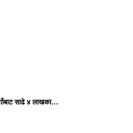
र्गोबाट साढे ४ लाखका…