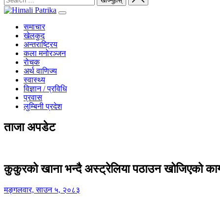
समाचार
खेलकुद
अन्तराष्ट्रिय
कला मनोरञ्जन
रोचक
अर्थ वाणिज्य
स्वास्थ्य
विज्ञान / प्रविधि
प्रवास
लुम्बिनी प्रदेश
ताजा अपडेट
कुकुरको खाना भन्दै अस्ट्रेलिया पठाउन खोजिएको का
मङ्गलवार, साउन ५, २०८३