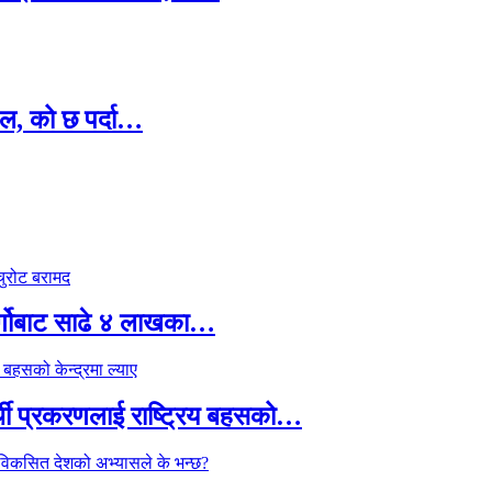
ल, को छ पर्दा…
र्गोबाट साढे ४ लाखका…
्थी प्रकरणलाई राष्ट्रिय बहसको…