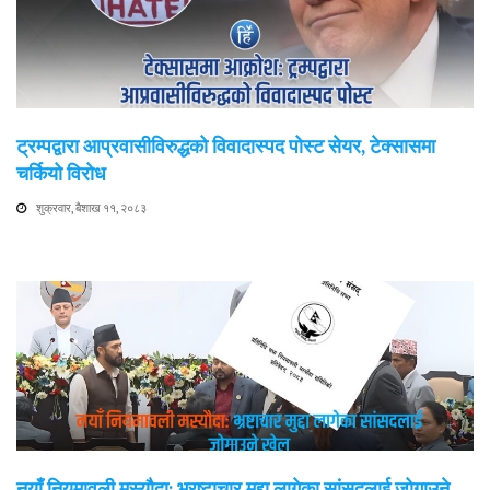
ट्रम्पद्वारा आप्रवासीविरुद्धको विवादास्पद पोस्ट सेयर, टेक्सासमा
चर्कियो विरोध
शुक्रवार, बैशाख ११, २०८३
नयाँ नियमावली मस्यौदा: भ्रष्टाचार मुद्दा लागेका सांसदलाई जोगाउने