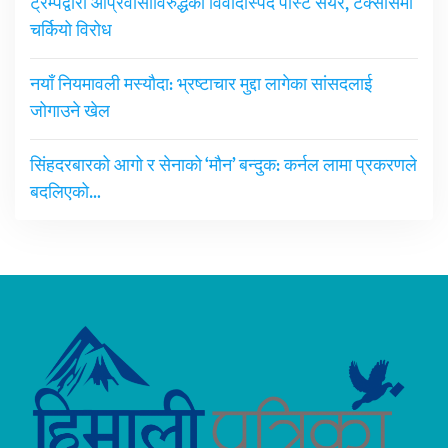
ट्रम्पद्वारा आप्रवासीविरुद्धको विवादास्पद पोस्ट सेयर, टेक्सासमा
चर्कियो विरोध
नयाँ नियमावली मस्यौदा: भ्रष्टाचार मुद्दा लागेका सांसदलाई
जोगाउने खेल
सिंहदरबारको आगो र सेनाको ‘मौन’ बन्दुक: कर्नल लामा प्रकरणले
बदलिएको…