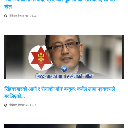
खेल
बिहिवार, बैशाख १०, २०८३
सिंहदरबारको आगो र सेनाको ‘मौन’ बन्दुक: कर्नल लामा प्रकरणले
बदलिएको…
बिहिवार, बैशाख १०, २०८३