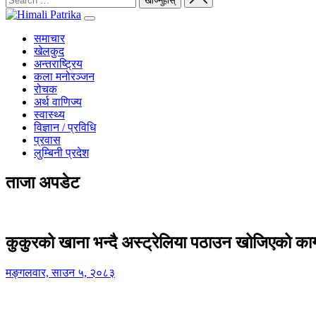
समाचार
खेलकुद
अन्तराष्ट्रिय
कला मनोरञ्जन
रोचक
अर्थ वाणिज्य
स्वास्थ्य
विज्ञान / प्रविधि
प्रवास
लुम्बिनी प्रदेश
ताजा अपडेट
कुकुरको खाना भन्दै अस्ट्रेलिया पठाउन खोजिएको का
मङ्गलवार, साउन ५, २०८३