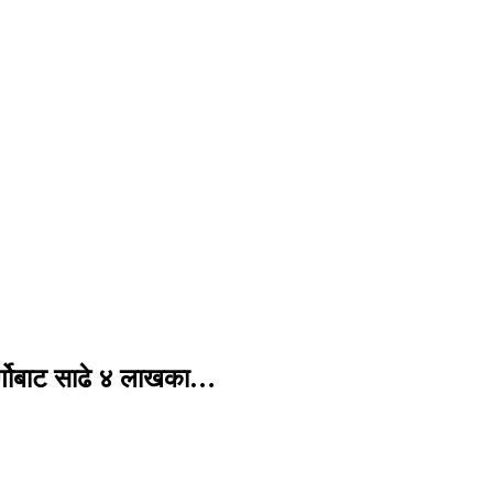
र्गोबाट साढे ४ लाखका…