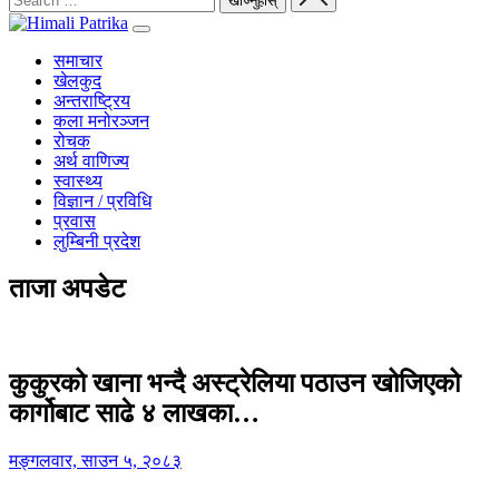
समाचार
खेलकुद
अन्तराष्ट्रिय
कला मनोरञ्जन
रोचक
अर्थ वाणिज्य
स्वास्थ्य
विज्ञान / प्रविधि
प्रवास
लुम्बिनी प्रदेश
ताजा अपडेट
कुकुरको खाना भन्दै अस्ट्रेलिया पठाउन खोजिएको
कार्गोबाट साढे ४ लाखका…
मङ्गलवार, साउन ५, २०८३