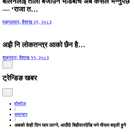
बालेनलाई ताली बजाउने भीडबीच अब कसैले भन्नुपर्छ
— ‘राजा त…
मङ्गलवार, बैशाख २९, २०८३
अझै नि लोकतन्त्र आको छैन है…
शुक्रवार, बैशाख ११, २०८३
ट्रेन्डिङ खबर
होमपेज
/
समाचार
/
अबको केही दिन घाम लाग्ने, आउँदो बिहीवारदेखि भने माैसम बद्ली ‍हुने