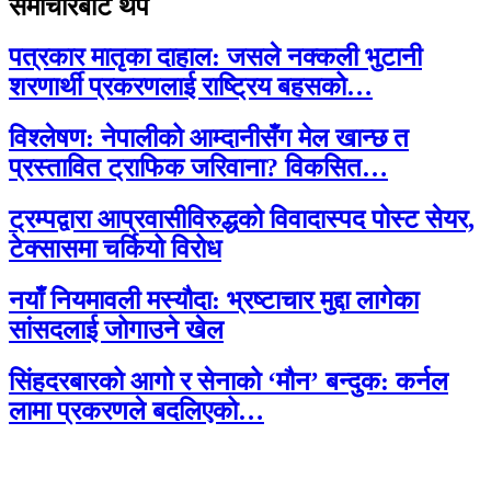
समाचारबाट थप
पत्रकार मातृका दाहाल: जसले नक्कली भुटानी
शरणार्थी प्रकरणलाई राष्ट्रिय बहसको…
विश्लेषण: नेपालीको आम्दानीसँग मेल खान्छ त
प्रस्तावित ट्राफिक जरिवाना? विकसित…
ट्रम्पद्वारा आप्रवासीविरुद्धको विवादास्पद पोस्ट सेयर,
टेक्सासमा चर्कियो विरोध
नयाँ नियमावली मस्यौदा: भ्रष्टाचार मुद्दा लागेका
सांसदलाई जोगाउने खेल
सिंहदरबारको आगो र सेनाको ‘मौन’ बन्दुक: कर्नल
लामा प्रकरणले बदलिएको…