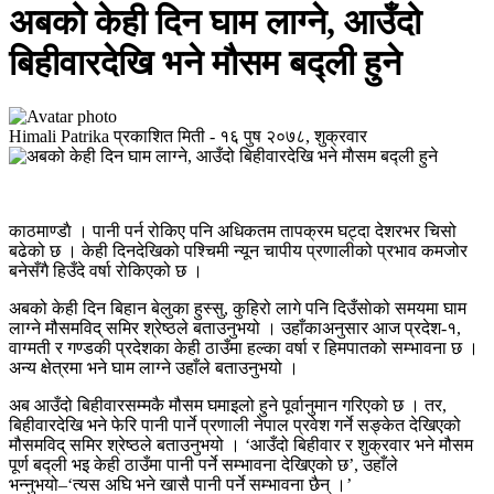
अबको केही दिन घाम लाग्ने, आउँदो
बिहीवारदेखि भने माैसम बद्ली ‍हुने
Himali Patrika
प्रकाशित मिती -
१६ पुष २०७८, शुक्रवार
काठमाण्डाै । पानी पर्न रोकिए पनि अधिकतम तापक्रम घट्दा देशरभर चिसो
बढेको छ । केही दिनदेखिको पश्चिमी न्यून चापीय प्रणालीको प्रभाव कमजोर
बनेसँगै हिउँदे वर्षा रोकिएको छ ।
अबको केही दिन बिहान बेलुका हुस्सु, कुहिरो लागे पनि दिउँसाेको समयमा घाम
लाग्ने मौसमविद् समिर श्रेष्ठले बताउनुभयो । उहाँकाअनुसार आज प्रदेश-१,
वाग्मती र गण्डकी प्रदेशका केही ठाउँमा हल्का वर्षा र हिमपातको सम्भावना छ ।
अन्य क्षेत्रमा भने घाम लाग्ने उहाँले बताउनुभयो ।
अब आउँदो बिहीवारसम्मकै मौसम घमाइलो हुने पूर्वानुमान गरिएको छ । तर,
बिहीवारदेखि भने फेरि पानी पार्ने प्रणाली नेपाल प्रवेश गर्ने सङ्केत देखिएको
मौसमविद् समिर श्रेष्ठले बताउनुभयो । ‘आउँदो बिहीवार र शुक्रवार भने मौसम
पूर्ण बद्ली भइ केही ठाउँमा पानी पर्ने सम्भावना देखिएको छ’, उहाँले
भन्नुभयो–‘त्यस अघि भने खासै पानी पर्ने सम्भावना छैन् ।’