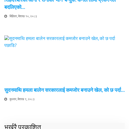
सिंहदरबारको आगो र सेनाको ‘मौन’ बन्दुक: कर्नल लामा प्रकरणले
बदलिएको…
बिहिवार, बैशाख १०, २०८३
सुदनमाथि हमला बालेन सरकारलाई कमजोर बनाउने खेल, को छ पर्दा…
बुधवार, बैशाख ९, २०८३
भर्खरै प्रकाशित