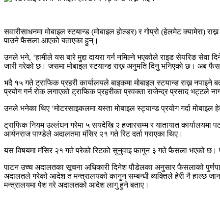
सवारीसाधनमा मोबाइल स्टयान्ड (मोबाइल होल्डर) र गोप्रो (हेलमेट क्यामेरा) र
पाउने फैसला आएको बताएका हुन्।
उनले भने, ‘हामीले यस बारे मुद्दा दायरा गर्न नमिल्ने भएकोले राइड सेयरिङ से
जारी गरेको छ। जसमा मोबाइल स्टयान्ड राख्न अनुमति दिनु भनिएको छ। अब फैसल
भदै १५ गते ट्राफिक प्रहरी कार्यालयले बाइकमा मोबाइल स्टयान्ड राख्न नपाइने
प्रयोग गर्न रोक लगाएको ट्राफिक प्रहरीका प्रवक्ता राजेन्द्र प्रसाद भट्टले 
उनले भनेका थिए ‘मोटरसाइकलमा यस्ता मोबाइल स्ट्यान्ड प्रयोग गर्दा मोबाइल हेर
ट्राफिक नियम उल्लंघन गरेमा ५ सयदेखि २ हजारसम्म र यातायात कार्यालयमा पठा
आर्यनराज पाण्डेले अदालतमा मंसिर २१ गते रिट दर्ता गराएका थिए।
यस विषयमा मंसिर २१ गते परेको रिटको सुनुवाइ फागुन ३ गते फैसला भएको छ। फ
पाटन उच्च अदालतका सूचना अधिकारी दिनेश पौडेलका अनुसार फैसलाको पुर्णपाठ
अदालतले गरेको आदेश त मन्त्रालयको कानुन सम्बन्धी व्यक्तिले हेरी नै हाल्छ ज
मन्त्रालयमा पेश गरे अदालतको आदेश लागु हुने बताए।