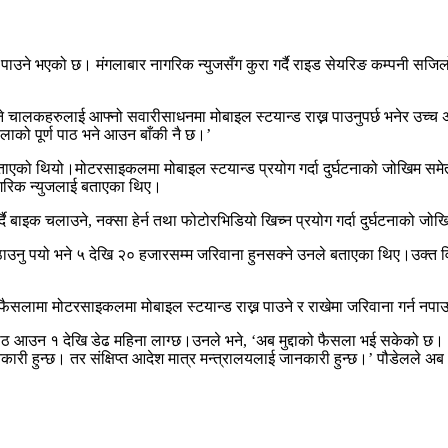
ाख्न पाउने भएको छ। मंगलाबार नागरिक न्युजसँग कुरा गर्दै राइड सेयरिङ कम्पनी 
वा दिने चालकहरुलाई आफ्नो सवारीसाधनमा मोबाइल स्टयान्ड राख्न पाउनुपर्छ भनेर उ
ाको पूर्ण पाठ भने आउन बाँकी नै छ।’
 बताएको थियो।मोटरसाइकलमा मोबाइल स्टयान्ड प्रयोग गर्दा दुर्घटनाको जोखिम सम
नागरिक न्युजलाई बताएका थिए।
्दै बाइक चलाउने, नक्सा हेर्न तथा फोटोरभिडियो खिच्न प्रयोग गर्दा दुर्घटनाको ज
उनु पयो भने ५ देखि २० हजारसम्म जरिवाना हुनसक्ने उनले बताएका थिए।उक्त विष
ैसलामा मोटरसाइकलमा मोबाइल स्टयान्ड राख्न पाउने र राखेमा जरिवाना गर्न नपा
 आउन १ देखि डेढ महिना लाग्छ।उनले भने, ‘अब मुद्दाको फैसला भई सकेको छ। अ
ानकारी हुन्छ। तर संक्षिप्त आदेश मात्र मन्त्रालयलाई जानकारी हुन्छ।’ पौडेलले अ