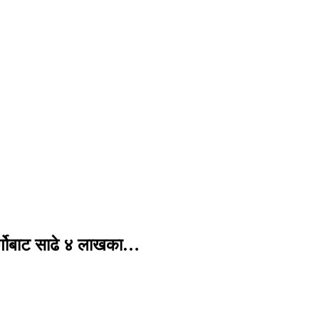
र्गोबाट साढे ४ लाखका…