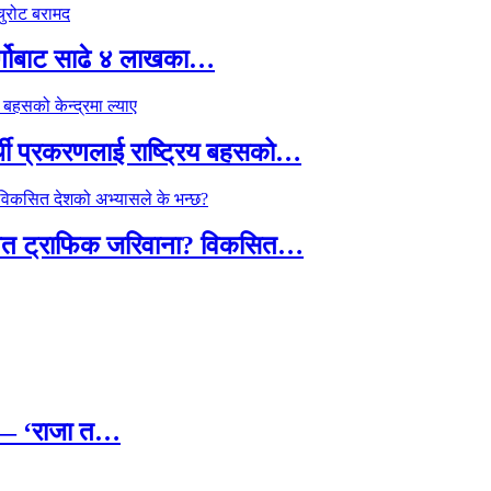
र्गोबाट साढे ४ लाखका…
्थी प्रकरणलाई राष्ट्रिय बहसको…
तावित ट्राफिक जरिवाना? विकसित…
छ — ‘राजा त…