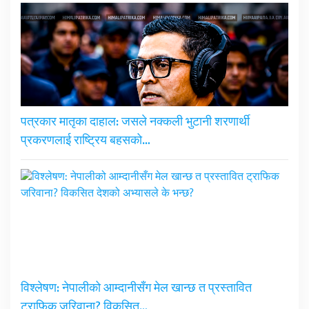
पत्रकार मातृका दाहाल: जसले नक्कली भुटानी शरणार्थी
प्रकरणलाई राष्ट्रिय बहसको…
विश्लेषण: नेपालीको आम्दानीसँग मेल खान्छ त प्रस्तावित
ट्राफिक जरिवाना? विकसित…