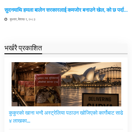
सुदनमाथि हमला बालेन सरकारलाई कमजोर बनाउने खेल, को छ पर्दा…
बुधवार, बैशाख ९, २०८३
भर्खरै प्रकाशित
कुकुरको खाना भन्दै अस्ट्रेलिया पठाउन खोजिएको कार्गोबाट साढे
४ लाखका…