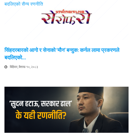
सिंहदरबारको आगो र सेनाको ‘मौन’ बन्दुक: कर्नल लामा प्रकरणले
बदलिएको…
बिहिवार, बैशाख १०, २०८३