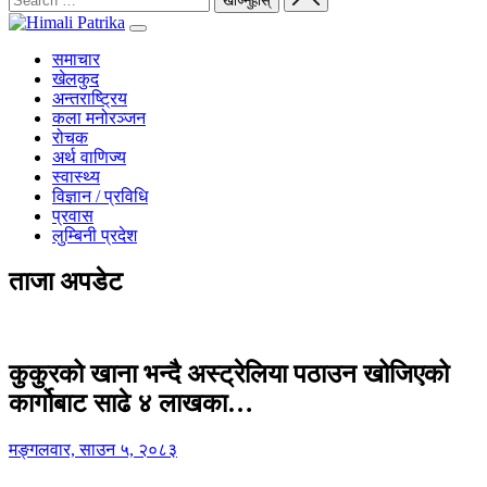
समाचार
खेलकुद
अन्तराष्ट्रिय
कला मनोरञ्जन
रोचक
अर्थ वाणिज्य
स्वास्थ्य
विज्ञान / प्रविधि
प्रवास
लुम्बिनी प्रदेश
ताजा अपडेट
कुकुरको खाना भन्दै अस्ट्रेलिया पठाउन खोजिएको
कार्गोबाट साढे ४ लाखका…
मङ्गलवार, साउन ५, २०८३