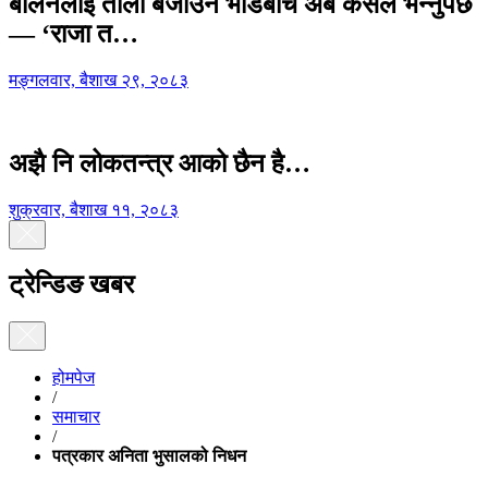
बालेनलाई ताली बजाउने भीडबीच अब कसैले भन्नुपर्छ
— ‘राजा त…
मङ्गलवार, बैशाख २९, २०८३
अझै नि लोकतन्त्र आको छैन है…
शुक्रवार, बैशाख ११, २०८३
ट्रेन्डिङ खबर
होमपेज
/
समाचार
/
पत्रकार अनिता भुसालको निधन