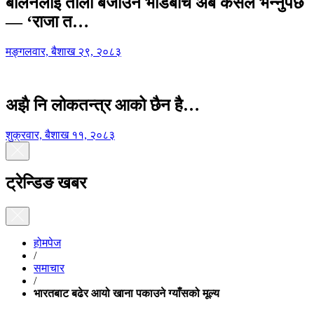
बालेनलाई ताली बजाउने भीडबीच अब कसैले भन्नुपर्छ
— ‘राजा त…
मङ्गलवार, बैशाख २९, २०८३
अझै नि लोकतन्त्र आको छैन है…
शुक्रवार, बैशाख ११, २०८३
ट्रेन्डिङ खबर
होमपेज
/
समाचार
/
भारतबाट बढेर आयो खाना पकाउने ग्याँसको मूल्य