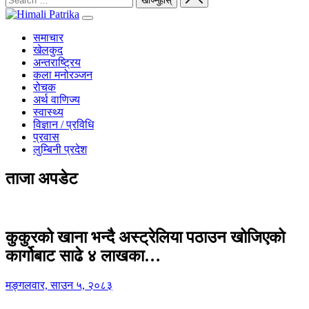
समाचार
खेलकुद
अन्तराष्ट्रिय
कला मनोरञ्जन
रोचक
अर्थ वाणिज्य
स्वास्थ्य
विज्ञान / प्रविधि
प्रवास
लुम्बिनी प्रदेश
ताजा अपडेट
कुकुरको खाना भन्दै अस्ट्रेलिया पठाउन खोजिएको
कार्गोबाट साढे ४ लाखका…
मङ्गलवार, साउन ५, २०८३