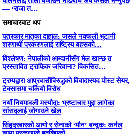
बालेनलाई ताली बजाउने भीडबीच अब कसैले भन्नुपर्छ
— ‘राजा त…
समाचारबाट थप
पत्रकार मातृका दाहाल: जसले नक्कली भुटानी
शरणार्थी प्रकरणलाई राष्ट्रिय बहसको…
विश्लेषण: नेपालीको आम्दानीसँग मेल खान्छ त
प्रस्तावित ट्राफिक जरिवाना? विकसित…
ट्रम्पद्वारा आप्रवासीविरुद्धको विवादास्पद पोस्ट सेयर,
टेक्सासमा चर्कियो विरोध
नयाँ नियमावली मस्यौदा: भ्रष्टाचार मुद्दा लागेका
सांसदलाई जोगाउने खेल
सिंहदरबारको आगो र सेनाको ‘मौन’ बन्दुक: कर्नल
लामा प्रकरणले बदलिएको…