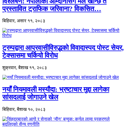
विश्लेषण: नेपालीको आम्दानीसँग मेल खान्छ त
प्रस्तावित ट्राफिक जरिवाना? विकसित…
बिहिवार, असार ११, २०८३
ट्रम्पद्वारा आप्रवासीविरुद्धको विवादास्पद पोस्ट सेयर,
टेक्सासमा चर्कियो विरोध
शुक्रवार, बैशाख ११, २०८३
नयाँ नियमावली मस्यौदा: भ्रष्टाचार मुद्दा लागेका
सांसदलाई जोगाउने खेल
बिहिवार, बैशाख १०, २०८३