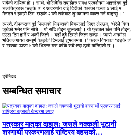
सबैको दायित्व हो । साथै, भोलिदेखि तपाईंहरु समक्ष प्रदर्शनमा आइरहेका दुई
चलचित्रहरू ‘छड्के २’ र आदरणीय दाई-दिदीको ‘छक्का पञ्जा ४’लाई म
मेनडग र हाम्रो टिम ‘छड्के २’को तर्फबाट शुभकामना व्यक्त गर्न चाहन्छु ।’
त्यस्तै, दीपकराज दुई फिल्मको भिडन्तको विषयलाई लिएर लेख्छन्, ‘धेरैले किन
जुधेको भनेर पनि सोधे । यो साँढे होइन जुध्नलाई । यो फुटबल खेल पनि होइन,
एउटा टिम हार्ने र अर्को जित्ने । यहाँ दुवै टिमले जित्न सक्छ । प्यारो अनमोल
भतिजलगायत सम्पूर्ण ‘छड्के’ टिमलाई शुभकामना ।’ फरक विषयका ‘छड्के २’
र ‘छक्का पञ्जा ४’को भिडन्त यस वर्षकै सबैभन्दा ठूलो मानिएको छ ।
ट्रेन्डिङ
सम्बन्धित समाचार
पत्रकार मातृका दाहाल: जसले नक्कली भुटानी
शरणार्थी प्रकरणलाई राष्ट्रिय बहसको…