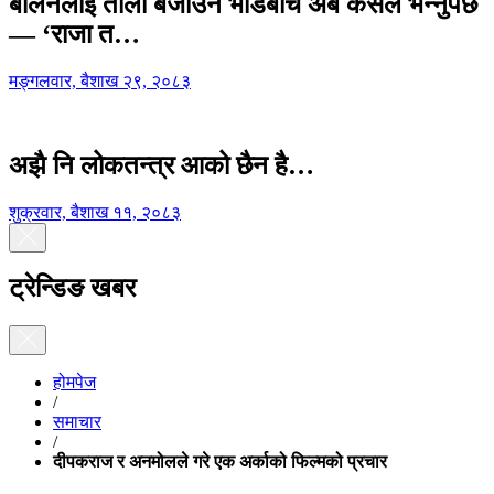
बालेनलाई ताली बजाउने भीडबीच अब कसैले भन्नुपर्छ
— ‘राजा त…
मङ्गलवार, बैशाख २९, २०८३
अझै नि लोकतन्त्र आको छैन है…
शुक्रवार, बैशाख ११, २०८३
ट्रेन्डिङ खबर
होमपेज
/
समाचार
/
दीपकराज र अनमोलले गरे एक अर्काको फिल्मको प्रचार