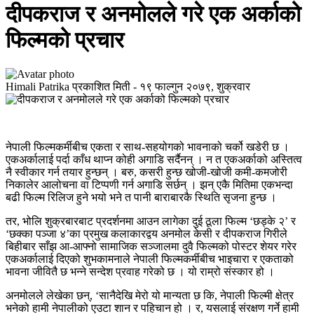
दीपकराज र अनमोलले गरे एक अर्काको
फिल्मको प्रचार
Himali Patrika
प्रकाशित मिती -
१९ फाल्गुन २०७९, शुक्रवार
नेपाली फिल्मकर्मीबीच एकता र साथ-सहयोगको भावनाको चर्को खडेरी छ ।
एकअर्कालाई पर्दा काँध थाप्न कोही अगाडि सर्दैनन् । न त एकअर्काको अस्तित्व
नै स्वीकार गर्न तयार हुन्छन् । बरु, कसरी हुन्छ खोजी-खोजी कमी-कमजोरी
निकालेर आलोचना वा टिप्पणी गर्न अगाडि सर्छन् । झन् एकै मितिमा एकभन्दा
बढी फिल्म रिलिज हुने भयो भने त पानी बाराबारकै स्थिति सृजना हुन्छ ।
तर, भोलि शुक्रबारबाट प्रदर्शनमा आउन लागेका दुई ठूला फिल्म ‘छड्के २’ र
‘छक्का पञ्जा ४’का प्रमुख कलाकारद्वय अनमोल केसी र दीपकराज गिरीले
बिहीबार साँझ आ-आफ्नो सामाजिक सञ्जालमा दुवै फिल्मको पोस्टर शेयर गरेर
एकअर्कालाई दिएको शुभकामनाले नेपाली फिल्मकर्मीबीच भाइचारा र एकताको
भावना जीवितै छ भन्ने सन्देश प्रवाह गरेको छ । यो राम्रो संस्कार हो ।
अनमोलले लेखेका छन्, ‘सानैदेखि मेरो यो मान्यता छ कि, नेपाली फिल्मी क्षेत्र
भनेको हामी नेपालीको एउटा शान र पहिचान हो । र, यसलाई संरक्षण गर्ने हामी