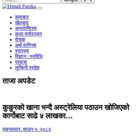
समाचार
खेलकुद
अन्तराष्ट्रिय
कला मनोरञ्जन
रोचक
अर्थ वाणिज्य
स्वास्थ्य
विज्ञान / प्रविधि
प्रवास
लुम्बिनी प्रदेश
ताजा अपडेट
कुकुरको खाना भन्दै अस्ट्रेलिया पठाउन खोजिएको
कार्गोबाट साढे ४ लाखका…
मङ्गलवार, साउन ५, २०८३