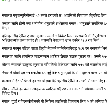
नेपालले पपुवान्युगिनीलाई ५२ रनले हराएको छ।आइसिसी विश्वकप क्रिकेट लिग-२ 
उसका लागि टोनी उरा र नोर्मान भानुआले अर्धसतक बनाए। भानुआले सर्वाधिक ६
लिए।
दीपेन्द्र सिंह ऐरीले २ तथा कुशल मल्लले १ विकेट लिए।त्यसअघि कीर्तिपुरस्थित
अहिलेसम्मकै उच्च स्कोर हो। यसअघि नेपालको उच्च स्कोर २८७ रन थियो।
नेपालले फागुन पहिलो साता त्रिवि मैदानमै नामिबियाविरुद्ध २८७ रन बनाएको थ
नेपालका लागि ओपनिङ ब्याट्सम्यान आशिफ शेखले शतक प्रहार गरे। उनले ११०
खेलमा नेपालले उत्कृष्ट सुरुवात गर्दै पहिलो विकेटका लागि ११० को सतकीय स
नेपालले बाँकी ३० रन बनाउँदा थप दुई विकेट गुमाएको थियो। कुशल मल्ल २१ 
कप्तान रोहित पौडेलले ३० रन जोड्दा दिपेन्द्रसिंह ऐरीले ७ रनको योगदान 
भीम सार्कीले ३८ बलमा आक्रमक ब्याटिङ गर्दै ४४ रन बनाए भने सोमपाल कामी
विकेट लिए।
नेपाल, युएई र पिएनजीबीचको यो सिरिज आइसिसी विश्वकप लिग-२ को अन्तित सिरि