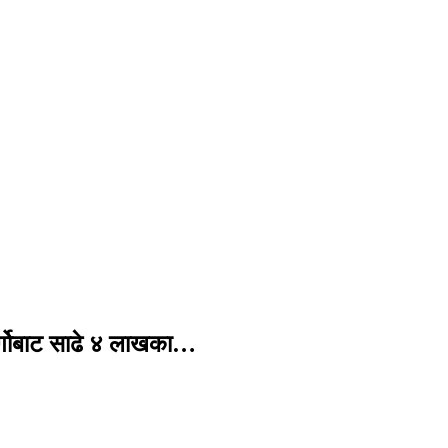
र्गोबाट साढे ४ लाखका…