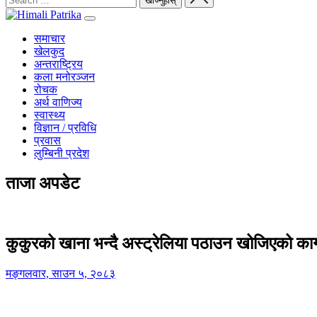
समाचार
खेलकुद
अन्तराष्ट्रिय
कला मनोरञ्जन
रोचक
अर्थ वाणिज्य
स्वास्थ्य
विज्ञान / प्रविधि
प्रवास
लुम्बिनी प्रदेश
ताजा अपडेट
कुकुरको खाना भन्दै अस्ट्रेलिया पठाउन खोजिएको का
मङ्गलवार, साउन ५, २०८३