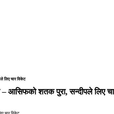
पले लिए चार विकेट
जित – आसिफको शतक पुरा, सन्दीपले लिए च