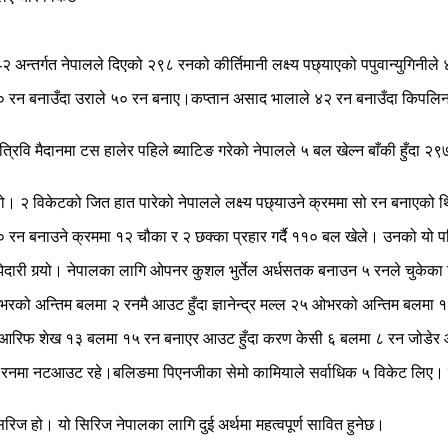
अन्तर्गत नेपालले दिएको २९८ रनको कीर्तिमानी लक्ष्य पछ्याएको पपुवान्युगिनील
० रन बनाउँदा उराले ५० रन बनाए।कप्तान असाद भालाले ४२ रन बनाउँदा किपलिन 
 त्रिवि मैदानमा टस हालेर पहिले ब्याटिङ गरेको नेपालले ५ बल खेल्न बाँकी हुँदा
ियो। २ विकेटको जित हात पारेको नेपालले लक्ष्य पछ्याउने क्रममा सो रन बनाएको
 रन बनाउने क्रममा १२ चौका र २ छक्का प्रहार गर्दै ११० बल खेले। उनको य
ाझेदारी गर्‍यो। नेपालका लागि ओपनर कुशल भुर्तेल अर्धसतक बनाउन ५ रनले चुके
ओभरको अन्तिम बलमा २ रनमै आउट हुँदा ज्ञानेन्द्र मल्ल २५ ओभरको अन्तिम बलम
दिए। आरिफ शेख १३ बलमा १५ रन बनाएर आउट हुँदा करण केसी ६ बलमा ८ रन जोडेर
 ४ रनमा नटआउट रहे।बलिङमा पिएनजीका सेमो कामियाले सर्वाधिक ५ विकेट लिए। 
ज हो। यो सिरिज नेपालका लागि दुई अर्थमा महत्वपूर्ण सावित हुनेछ।