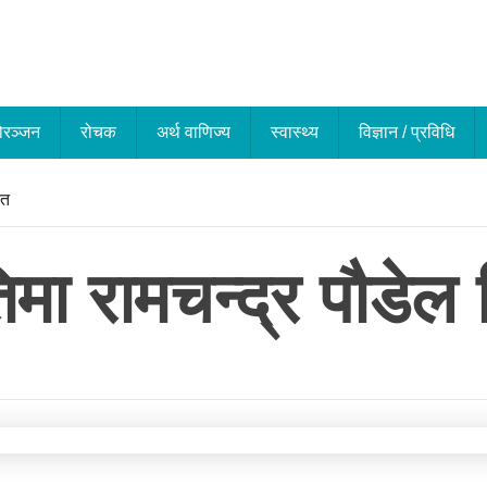
ोरञ्जन
रोचक
अर्थ वाणिज्य
स्वास्थ्य
विज्ञान / प्रविधि
ित
िमा रामचन्द्र पौडेल न