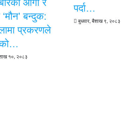
रबारको आगो र
पर्दा…
 ‘मौन’ बन्दुक:
बुधवार, बैशाख ९, २०८३
लामा प्रकरणले
एको…
बैशाख १०, २०८३