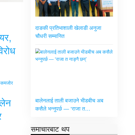
दाङकी प्रतिभाशाली खेलाडी अनुजा
ेयर,
चौधरी सम्मानित
विरोध
बालेनलाई ताली बजाउने भीडबीच अब
लेन
कसैले भन्नुपर्छ — ‘राजा त…
र
छ
समाचारबाट थप