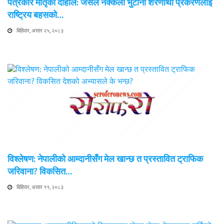
पत्रकार मातृका दाहाल: जसले नक्कली भुटानी शरणार्थी प्रकरणलाई
राष्ट्रिय बहसको…
बिहिवार, असार २५, २०८३
विश्लेषण: नेपालीको आम्दानीसँग मेल खान्छ त प्रस्तावित ट्राफिक
जरिवाना? विकसित…
बिहिवार, असार ११, २०८३