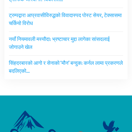
ट्रम्पद्वारा आप्रवासीविरुद्धको विवादास्पद पोस्ट सेयर, टेक्सासमा
चर्कियो विरोध
नयाँ नियमावली मस्यौदा: भ्रष्टाचार मुद्दा लागेका सांसदलाई
जोगाउने खेल
सिंहदरबारको आगो र सेनाको ‘मौन’ बन्दुक: कर्नल लामा प्रकरणले
बदलिएको…