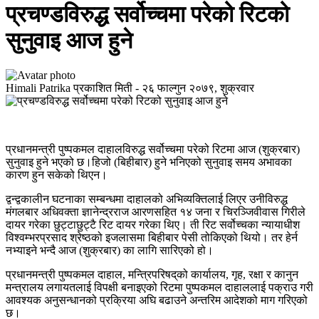
प्रचण्डविरुद्ध सर्वोच्चमा परेको रिटको
सुनुवाइ आज हुने
Himali Patrika
प्रकाशित मिती -
२६ फाल्गुन २०७९, शुक्रवार
प्रधानमन्त्री पुष्पकमल दाहालविरुद्ध सर्वोच्चमा परेको रिटमा आज (शुक्रबार)
सुनुवाइ हुने भएको छ।हिजो (बिहीबार) हुने भनिएको सुनुवाइ समय अभावका
कारण हुन सकेको थिएन।
द्वन्द्वकालीन घटनाका सम्बन्धमा दाहालको अभिव्यक्तिलाई लिएर उनीविरुद्ध
मंगलबार अधिवक्ता ज्ञानेन्द्रराज आरणसहित १४ जना र चिरञ्जिवीवास गिरीले
दायर गरेका छुट्टाछुट्टै रिट दायर गरेका थिए। ती रिट सर्वोच्चका न्यायाधीश
विश्वम्भरप्रसाद श्रेष्ठको इजलासमा बिहीबार पेसी तोकिएको थियो। तर हेर्न
नभ्याइने भन्दै आज (शुक्रबार) का लागि सारिएको हो।
प्रधानमन्त्री पुष्पकमल दाहाल, मन्त्रिपरिषद्‌को कार्यालय, गृह, रक्षा र कानुन
मन्त्रालय लगायतलाई विपक्षी बनाइएको रिटमा पुष्पकमल दाहाललाई पक्राउ गरी
आवश्यक अनुसन्धानको प्रक्रिया अघि बढाउने अन्तरिम आदेशको माग गरिएको
छ।