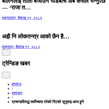
बालेनलाई ताली बजाउने भीडबीच अब कसैले भन्नुपर्छ
— ‘राजा त…
मङ्गलवार, बैशाख २९, २०८३
अझै नि लोकतन्त्र आको छैन है…
शुक्रवार, बैशाख ११, २०८३
ट्रेन्डिङ खबर
होमपेज
/
समाचार
/
प्रचण्डविरुद्ध सर्वोच्चमा परेको रिटको सुनुवाइ आज हुने