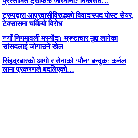
प्रस्तावित ट्राफिक जरिवाना? विकसित…
ट्रम्पद्वारा आप्रवासीविरुद्धको विवादास्पद पोस्ट सेयर,
टेक्सासमा चर्कियो विरोध
नयाँ नियमावली मस्यौदा: भ्रष्टाचार मुद्दा लागेका
सांसदलाई जोगाउने खेल
सिंहदरबारको आगो र सेनाको ‘मौन’ बन्दुक: कर्नल
लामा प्रकरणले बदलिएको…