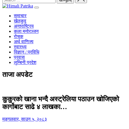
समाचार
खेलकुद
अन्तराष्ट्रिय
कला मनोरञ्जन
रोचक
अर्थ वाणिज्य
स्वास्थ्य
विज्ञान / प्रविधि
प्रवास
लुम्बिनी प्रदेश
ताजा अपडेट
कुकुरको खाना भन्दै अस्ट्रेलिया पठाउन खोजिएको
कार्गोबाट साढे ४ लाखका…
मङ्गलवार, साउन ५, २०८३