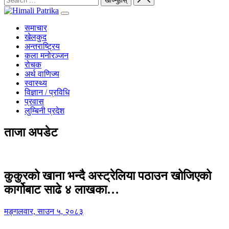
समाचार
खेलकुद
अन्तराष्ट्रिय
कला मनोरञ्जन
रोचक
अर्थ वाणिज्य
स्वास्थ्य
विज्ञान / प्रविधि
प्रवास
लुम्बिनी प्रदेश
ताजा अपडेट
कुकुरको खाना भन्दै अस्ट्रेलिया पठाउन खोजिएको
कार्गोबाट साढे ४ लाखका…
मङ्गलवार, साउन ५, २०८३