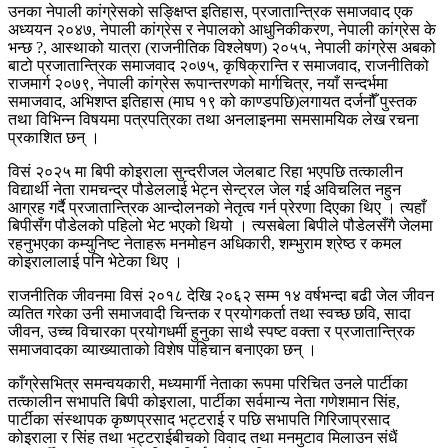
उनका नेपाली कांग्रेसको सङ्क्षिप्त इतिहास, प्रजातान्त्रिक समाजवाद एक
अध्ययन २०४७, नेपाली कांग्रेस र नेपालको आधुनिकीकरण, नेपाली कांग्रेस के
भन्छ ?, आस्थाको यात्रा (राजनीतिक विश्लेषण) २०५५, नेपाली कांग्रेस अबको
बाटो प्रजातान्त्रिक समाजवाद २०७५, कृषिक्रान्ति र समाजवाद, राजनीतिको
राजमार्ग २०७९, नेपाली कांग्रेस रूपान्तरणको मार्गचित्र, नयाँ सन्दर्भमा
समाजवाद, अभिशप्त इतिहास (माघ १९ को काण्डपछि)लगायत दर्जनौँ पुस्तक
तथा विभिन्न विषयमा पत्रपत्रिका तथा अनलाइनमा समसामयिक लेख रचना
प्रकाशित छन् ।
विसं २०२५ मा बिपी कोइराला सुन्दरीजल जेलबाट रिहा भएपछि तत्कालीन
विद्यार्थी नेता रामचन्द्र पौडेललाई भेट्न सेन्ट्रल जेल गई अविचलित नहुन
आग्रह गर्दै प्रजातान्त्रिक आन्दोलनको नेतृत्व गर्न प्रेरणा दिएका थिए । त्यहाँ
बिपीसँग पौडेलको पहिलो भेट भएको थियो । त्यसबेला बिपीले पौडेलसँगै जेलमा
रहनुभएका कम्युनिष्ट नेताहरू मनमोहन अधिकारी, शम्भुराम श्रेष्ठ र कमल
कोइरालालाई पनि भेटेका थिए ।
राजनीतिक जीवनमा विसं २०१८ देखि २०६२ सम्म १४ वर्षभन्दा बढी जेल जीवन
व्यतित गरेका उनी समाजवादी चिन्तक र प्रयोगकर्ता तथा स्वच्छ छवि, सादा
जीवन, उच्च विचारका प्रयोगधर्मी हुनुका साथै स्पष्ट वक्ता र प्रजातान्त्रिक
समाजवादका व्याख्याताको विशेष पहिचान बनाएका छन् ।
काँग्रेसभित्र समन्वयकारी, मध्यमार्गी नेताका रूपमा परिचित उनले पार्टीका
तत्कालीन सभापति बिपी कोइराला, पार्टीका सर्वमान्य नेता गणेशमान सिंह,
पार्टीका संस्थापक कृष्णप्रसाद भट्टराई र पछि सभापति गिरिजाप्रसाद
कोइराला र सिंह तथा भट्टराईबीचको विवाद तथा मनमुटाव मिलाउन संधैं