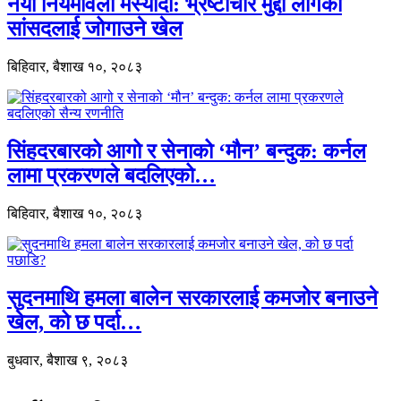
नयाँ नियमावली मस्यौदा: भ्रष्टाचार मुद्दा लागेका
सांसदलाई जोगाउने खेल
बिहिवार, बैशाख १०, २०८३
सिंहदरबारको आगो र सेनाको ‘मौन’ बन्दुक: कर्नल
लामा प्रकरणले बदलिएको…
बिहिवार, बैशाख १०, २०८३
सुदनमाथि हमला बालेन सरकारलाई कमजोर बनाउने
खेल, को छ पर्दा…
बुधवार, बैशाख ९, २०८३