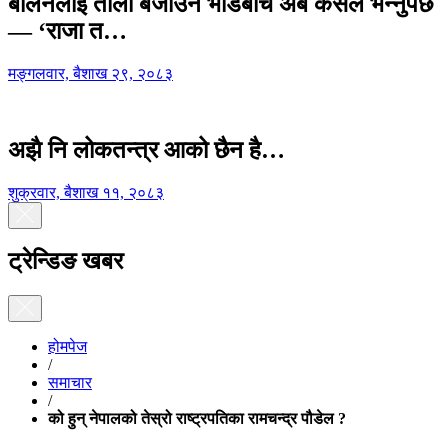
बालेनलाई ताली बजाउने भीडबीच अब कसैले भन्नुपर्छ
— ‘राजा त…
मङ्गलवार, बैशाख २९, २०८३
अझै नि लोकतन्त्र आको छैन है…
शुक्रवार, बैशाख ११, २०८३
ट्रेन्डिङ खबर
होमपेज
/
समाचार
/
को हुन् नेपालको तेस्रो राष्ट्रपतिका रामचन्द्र पौडेल ?