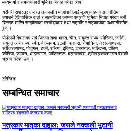
मध्यमार्गी र समन्वयकारी भूमिका निर्वाह गरेका थिए ।
यसैगरी सशस्त्र द्वन्द्वरत तत्कालीन माओवादीलाई मूलप्रवाहको राजनीतिमा
ल्याउने ऐतिहासिक वार्ता र सहमतिका काममा अग्रणी भूमिका निर्वाह गरेका उनी
विस्तृत शान्ति सम्झौताका मस्यौदाकार तथा सहमति र सहकार्यका पक्षपातीसमेत
हुन् ।
पौडेलले नेपालका सबै जिल्ला तथा भारत, चीन, संयुक्त राज्य अमेरिका, जर्मनी,
संयुक्त अधिराज्य, स्पेन, बेल्जियम, इटली, फ्रान्स, रोमानिया, नेदरल्याण्डस्,
स्वीजरल्याण्ड, पोर्चुगल, टर्की, रसिया, इजिप्ट, इजरायल, माल्दिभ्स, दक्षिण
कोरिया, जापान, थाइल्याण्ड, पाकिस्तान, बङ्गलादेश, श्रीलङ्कालगायत देशको
भ्रमण गरेका छन् ।
ट्रेन्डिङ
सम्बन्धित समाचार
पत्रकार मातृका दाहाल: जसले नक्कली भुटानी