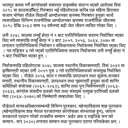
भरतपुर कब्जा गर्ने कांग्रेसको सशस्त्र सङ्घर्षमा संलग्न भएको आरोपमा विसं
२०१८ मा काठमाडौँबाट गिरफ्तार भई पहिलोपटक करिब एक महिना हिरासत
सजाय भोगेका पौडेल विद्यार्थी आन्दोलनका क्रममा गिरफ्तार हुनुका साथै
त्यसपछिका विभिन्न राजनीतिक आन्दोलनका क्रममा राजनीतिक जीवनमा
२०१८ देखि २०६२ सम्म १४ वर्षभन्दा बढी जेल जीवन व्यतित गरेका थिए ।
उनी २०४८ सालमा तनहुँ क्षेत्र नं १ बाट प्रतिनिधिसभा सदस्य निर्वाचित भएका
थिए भने त्यसपछि तनहुँ क्षेत्र नं २ बाट २०५१, २०५६, २०६४, २०७० मा
लगातार प्रतिनिधिसभा निर्वाचन र संविधानसभा निर्वाचनमा निर्वाचित भएका थिए
। गत मङ्सिर ४ गते भएको प्रतिनिधिसभा सदस्य निर्वाचनमा उनी तनहुँ क्षेत्र नं
१ बाट निर्वाचित भएका हुन् ।
निर्वाचनपछि पहिलोपटक २०४८ सालमा स्थानीय विकासमन्त्री, विसं २०४९ मा
कृषिमन्त्री भएका उनी २०५१ पुस २ गते प्रतिनिधिसभाको सभामुख निर्वाचित
भएका थिए । पौडेल २०५६ साल र त्यसपछि उपप्रधान तथा सूचना-सञ्चार
मन्त्री, स्थानीय विकासमन्त्री, उपप्रधान तथा गृहमन्त्री हुनुका साथै शान्ति
समितिको संयोजक (२०६१–२०६२), शान्ति तथा पुनःनिर्माणमन्त्री (२०६३–
२०६४), कांग्रेस संसदीय दलको नेता तथा संसद्मा प्रमुख प्रतिपक्षी दलको
नेता (२०६४–२०७०) को जिम्मेवारी सम्हालेका थिए ।
पौडेलले मानवअधिकारसम्बन्धी विभिन्न पुरस्कार, महेन्द्रविक्रम शाह पुरस्कार
(महेन्द्रविक्रम शाह नेपाल प्रजातन्त्र कांग्रेसका संस्थापक हुन्), जापान
सरकारले प्रदान गरेको राजकीय सम्मान ‘अर्डर अफ द राइजिङ सन’को
सम्मान– सन् २०२०) लगायत सम्मान तथा पुरस्कार प्राप्त गरिसकेका छन् ।