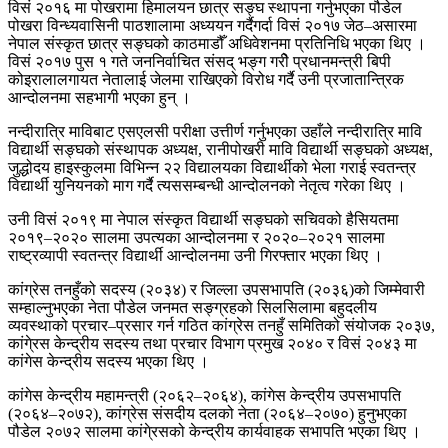
विसं २०१६ मा पोखरामा हिमालयन छात्र सङ्घ स्थापना गर्नुभएका पौडेल
पोखरा विन्ध्यवासिनी पाठशालामा अध्ययन गर्दैगर्दा विसं २०१७ जेठ–असारमा
नेपाल संस्कृत छात्र सङ्घको काठमाडौँ अधिवेशनमा प्रतिनिधि भएका थिए ।
विसं २०१७ पुस १ गते जननिर्वाचित संसद् भङ्ग गरीे प्रधानमन्त्री बिपी
कोइरालालगायत नेतालाई जेलमा राखिएको विरोध गर्दै उनी प्रजातान्त्रिक
आन्दोलनमा सहभागी भएका हुन् ।
नन्दीरात्रि माविबाट एसएलसी परीक्षा उत्तीर्ण गर्नुभएका उहाँले नन्दीरात्रि मावि
विद्यार्थी सङ्घको संस्थापक अध्यक्ष, रानीपोखरी मावि विद्यार्थी सङ्घको अध्यक्ष,
जुद्धोदय हाइस्कुलमा विभिन्न २२ विद्यालयका विद्यार्थीको भेला गराई स्वतन्त्र
विद्यार्थी युनियनको माग गर्दै त्यससम्बन्धी आन्दोलनको नेतृत्व गरेका थिए ।
उनी विसं २०१९ मा नेपाल संस्कृत विद्यार्थी सङ्घको सचिवको हैसियतमा
२०१९–२०२० सालमा उपत्यका आन्दोलनमा र २०२०–२०२१ सालमा
राष्ट्रव्यापी स्वतन्त्र विद्यार्थी आन्दोलनमा उनी गिरफ्तार भएका थिए ।
कांग्रेस तनहुँको सदस्य (२०३४) र जिल्ला उपसभापति (२०३६)को जिम्मेवारी
सम्हाल्नुभएका नेता पौडेल जनमत सङ्ग्रहको सिलसिलामा बहुदलीय
व्यवस्थाको प्रचार–प्रसार गर्न गठित कांग्रेस तनहुँ समितिको संयोजक २०३७,
कांगे्रस केन्द्रीय सदस्य तथा प्रचार विभाग प्रमुख २०४० र विसं २०४३ मा
कांगेस केन्द्रीय सदस्य भएका थिए ।
कांगेस केन्द्रीय महामन्त्री (२०६२–२०६४), कांगेस केन्द्रीय उपसभापति
(२०६४–२०७२), कांग्रेस संसदीय दलको नेता (२०६४–२०७०) हुनुभएका
पौडेल २०७२ सालमा कांगे्रसको केन्द्रीय कार्यवाहक सभापति भएका थिए ।