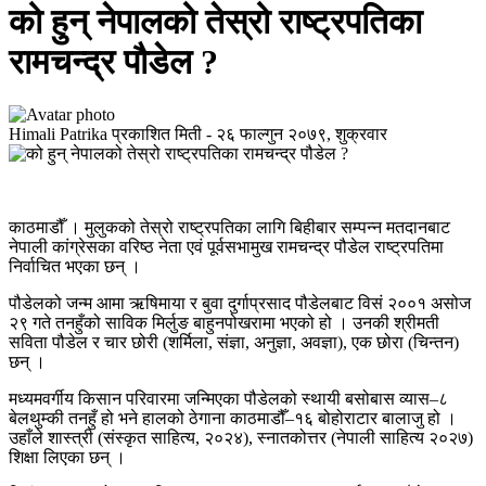
को हुन् नेपालको तेस्रो राष्ट्रपतिका
रामचन्द्र पौडेल ?
Himali Patrika
प्रकाशित मिती -
२६ फाल्गुन २०७९, शुक्रवार
काठमाडौँ । मुलुकको तेस्रो राष्ट्रपतिका लागि बिहीबार सम्पन्न मतदानबाट
नेपाली कांग्रेसका वरिष्ठ नेता एवं पूर्वसभामुख रामचन्द्र पौडेल राष्ट्रपतिमा
निर्वाचित भएका छन् ।
पौडेलको जन्म आमा ऋषिमाया र बुवा दुर्गाप्रसाद पौडेलबाट विसं २००१ असोज
२९ गते तनहुँको साविक मिर्लुङ बाहुनपोखरामा भएको हो । उनकी श्रीमती
सविता पौडेल र चार छोरी (शर्मिला, संज्ञा, अनुज्ञा, अवज्ञा), एक छोरा (चिन्तन)
छन् ।
मध्यमवर्गीय किसान परिवारमा जन्मिएका पौडेलको स्थायी बसोबास व्यास–८
बेलथुम्की तनहुँ हो भने हालको ठेगाना काठमाडौँ–१६ बोहोराटार बालाजु हो ।
उहाँले शास्त्री (संस्कृत साहित्य, २०२४), स्नातकोत्तर (नेपाली साहित्य २०२७)
शिक्षा लिएका छन् ।