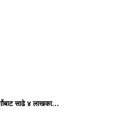
र्गोबाट साढे ४ लाखका…