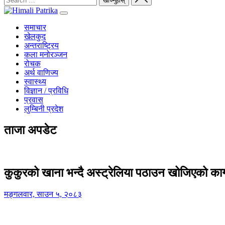
समाचार
खेलकुद
अन्तराष्ट्रिय
कला मनोरञ्जन
रोचक
अर्थ वाणिज्य
स्वास्थ्य
विज्ञान / प्रविधि
प्रवास
लुम्बिनी प्रदेश
ताजा अपडेट
कुकुरको खाना भन्दै अस्ट्रेलिया पठाउन खोजिएको का
मङ्गलवार, साउन ५, २०८३