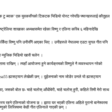
याक टु ब्याक’ एक युवकसँगको टिकटक भिडियो पोस्ट गरेपछि फ्यानहरुलाई कौतुहल
ट्रेलिया शाखाका अध्यक्षसमेत रहेका विष्णु र एलिना करिब ६ महिनादेखि
र्किँदा विष्णु पनि उनीसँगै आएका थिए । उनीहरुले नेपालमा एउटा युगल गीत पनि
ो म्युजिक भिडियो खासै चलेन ।
ा राखिन् । त्यहाँ आयोजना हुने कार्यक्रमको विष्णुले नै व्यवस्थापन गरेको
bisa55 ह्यासट्याग लेखेकी छन् । दुईजनाको नाम जोडेर उनले यो ह्यासट्याग
 जसको बोल छ- चाहे चलोस् आँधीबेरी, चाहे चलोस् हुरी, कहिले तिमी मेरो साथ
सक्रिय रहने एलिनाको योजना छ । झापा घर भएकी एलिना अहिले पुरानो बानेश्वरमा
विष्णुको लिरिक्समा केही गीत एलिनाले गाएकी छन् ।