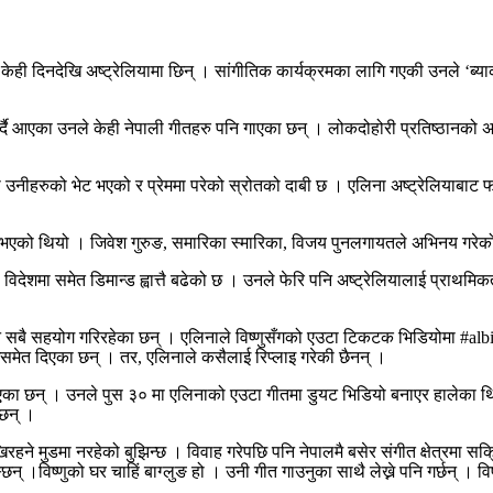
ेही दिनदेखि अष्ट्रेलियामा छिन् । सांगीतिक कार्यक्रमका लागि गएकी उनले ‘ब्
दै आएका उनले केही नेपाली गीतहरु पनि गाएका छन् । लोकदोहोरी प्रतिष्ठानको अष्
 उनीहरुको भेट भएको र प्रेममा परेको स्रोतको दाबी छ । एलिना अष्ट्रेलियाबाट फ
ड भएको थियो । जिवेश गुरुङ, समारिका स्मारिका, विजय पुनलगायतले अभिनय गरेक
शमा समेत डिमान्ड ह्वात्तै बढेको छ । उनले फेरि पनि अष्ट्रेलियालाई प्राथमिकताम
णुले नै सबै सहयोग गरिरहेका छन् । एलिनाले विष्णुसँगको एउटा टिकटक भिडियोमा #al
समेत दिएका छन् । तर, एलिनाले कसैलाई रिप्लाइ गरेकी छैनन् ।
ा छन् । उनले पुस ३० मा एलिनाको एउटा गीतमा डुयट भिडियो बनाएर हालेका थिए,
 छन् ।
रहने मुडमा नरहेको बुझिन्छ । विवाह गरेपछि पनि नेपालमै बसेर संगीत क्षेत्रमा 
छन् ।विष्णुको घर चाहिं बाग्लुङ हो । उनी गीत गाउनुका साथै लेख्ने पनि गर्छन् । 