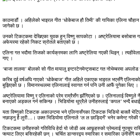
काठमाडौं । अहिलेको भाइरल गीत ‘धोकेबाज हौ तिमी’ की गायिका एलिना चौहान क
जागेको छ ।
उनको टिकटकमा देखिएका युवक हुन् विष्णु सापकोटा । अष्ट्रेलियामा बसोबास गर्
अफेयरमा रहेको निकट स्रोतले बताएको छ ।
एलिना गत भदौमा तिजको कार्यक्रमका लागि अष्ट्रेलिया गएकी थिइन् । त्यहीवेला
गाए ।
‘बाजा तालमा’ बोलको सो गीत मायालु इन्टरटेनमेन्ट्सबाट गत नोभेम्बरमा अपलो
करिब दुई वर्षअघि गाएको ‘धोकेबाज’ गीत अहिले एकाएक भाइरल भएसँगै एलिनाको विदे
बुझिएको छ । विमानस्थलमा एलिनालाई स्वागत गर्न पनि उनी आफैं पुगेका थिए ।
अष्ट्रेलियामा विष्णु र एलिनाको प्रेम राम्रैसँग झाँगिएको छ । एलिनालाई विष्
बनाएको अड्कल गर्न सकिन्छ । भिडियोमा थुप्रैले उनीहरुलाई ‘कपल’ भन्दै बधाई
यता विष्णुको टिकटक अकाउन्टमा भने एलिनासँगका टिकटक भिडियो बाक्लै भेटिएक
नछाड्नु है लुरी…। उक्त भिडियोमा एलिनाले ‘ल ल छाड्दिनँ’ भनेर कमेन्ट गरेकी
टिकटकमा उनीहरुको गतिविधि हेर्दा यो जोडी अब आफूहरुको प्रेमलाई गुपचुप राखि
फ्ल्याट लिएर बसिरहेकी छन् । चर्चित डान्सरद्वय स्मारिका र समारिका उनीसँगै बस्