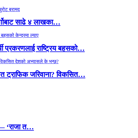
र्गोबाट साढे ४ लाखका…
्थी प्रकरणलाई राष्ट्रिय बहसको…
तावित ट्राफिक जरिवाना? विकसित…
छ — ‘राजा त…