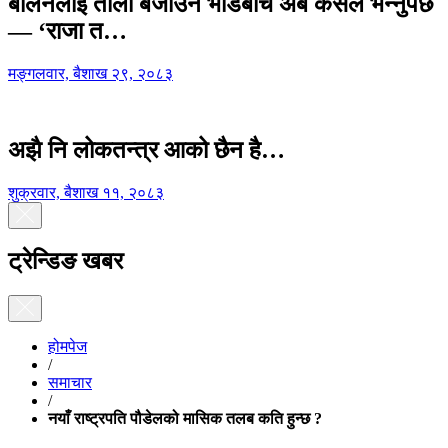
बालेनलाई ताली बजाउने भीडबीच अब कसैले भन्नुपर्छ
— ‘राजा त…
मङ्गलवार, बैशाख २९, २०८३
अझै नि लोकतन्त्र आको छैन है…
शुक्रवार, बैशाख ११, २०८३
ट्रेन्डिङ खबर
होमपेज
/
समाचार
/
नयाँ राष्ट्रपति पौडेलको मासिक तलब कति हुन्छ ?