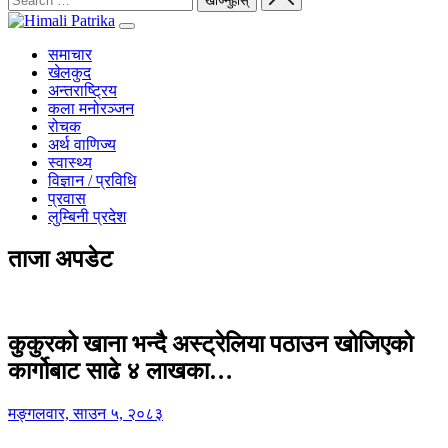
समाचार
खेलकुद
अन्तराष्ट्रिय
कला मनोरञ्जन
रोचक
अर्थ वाणिज्य
स्वास्थ्य
विज्ञान / प्रविधि
प्रवास
लुम्बिनी प्रदेश
ताजा अपडेट
कुकुरको खाना भन्दै अस्ट्रेलिया पठाउन खोजिएको
कार्गोबाट साढे ४ लाखका…
मङ्गलवार, साउन ५, २०८३