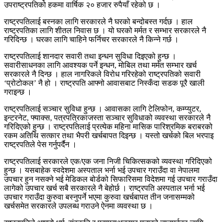
उपराष्ट्रपतिको हकमा वार्षिक २० हजार रुपैयाँ रहेको छ ।
राष्ट्रपतिलाई बस्नका लागि सरकारले नै घरको बन्दोबस्त गर्दछ । हाल
राष्ट्रपतिका लागि शीतल निवास छ । यो घरको मर्मत र सम्भार सरकारले नै
गरिदिन्छ । घरका लागि चाहिने फर्निचर सरकारले नै किन्ने गर्छ ।
राष्ट्रपतिलाई शानदार सवारी तथा इन्धन सुविधा दिइएको हुन्छ ।
सवारीसाधनका लागि आवश्यक पर्ने इन्धन, मोबिल तथा मर्मत सम्भार खर्च
सरकारले नै दिन्छ । हाल नागरिकले विरोध गरिरहेको राष्ट्रपतिको सवारी
‘प्रोटोकल’ नै हो । राष्ट्रपति आफ्नो आवासबाट निस्कँदा सडक पूरै खाली
गराइन्छ ।
राष्ट्रपतिलाई सञ्चार सुविधा हुन्छ । आवासका लागि टेलिफोन, कम्प्युटर,
इन्टरनेट, फ्याक्स, पत्रपत्रिकाजस्ता सञ्चार सुविधाको व्यवस्था सरकारले नै
गरिदिएको हुन्छ । राष्ट्रपतिलाई प्रत्येक महिना मासिक पारिश्रमिक बराबरको
रकम अतिथि सत्कार तथा भैपरी खर्चबापत दिइन्छ । यस्तो खर्चको बिल भरपाइ
राष्ट्रपतिले पेस गर्नुपर्दैन ।
राष्ट्रपतिलाई सरकारले एक/एक जना निजी चिकित्सकको व्यवस्था गरिदिएको
हुन्छ । यसबाहेक स्वदेशमा अस्पताल भर्ना भई उपचार गराउँदा वा नेपालमा
उपचार हुन नसक्ने भई मेडिकल बोर्डको सिफारिसमा विदेशमा गई उपचार गराउँदा
लागेको उपचार खर्च सबै सरकारले नै बेहोर्छ । राष्ट्रपति अस्पताल भर्ना भई
उपचार गराउँदा कुरुवा बस्नुपर्ने भएमा कुरुवा खर्चबापत तीन जनासम्मको
खर्चसमेत सरकारले उपलब्ध गराउने ऐनमा व्यवस्था छ ।