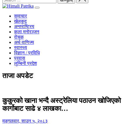
समाचार
खेलकुद
अन्तराष्ट्रिय
कला मनोरञ्जन
रोचक
अर्थ वाणिज्य
स्वास्थ्य
विज्ञान / प्रविधि
प्रवास
लुम्बिनी प्रदेश
ताजा अपडेट
कुकुरको खाना भन्दै अस्ट्रेलिया पठाउन खोजिएको
कार्गोबाट साढे ४ लाखका…
मङ्गलवार, साउन ५, २०८३