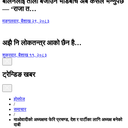
बालेनलाई ताली बजाउने भीडबीच अब कसैले भन्नुपर्छ
— ‘राजा त…
मङ्गलवार, बैशाख २९, २०८३
अझै नि लोकतन्त्र आको छैन है…
शुक्रवार, बैशाख ११, २०८३
ट्रेन्डिङ खबर
होमपेज
/
समाचार
/
माओवादीको अध्यक्षमा फेरि प्रचण्ड, देश र पार्टीका लागि अध्यक्ष बनेको
दाबी