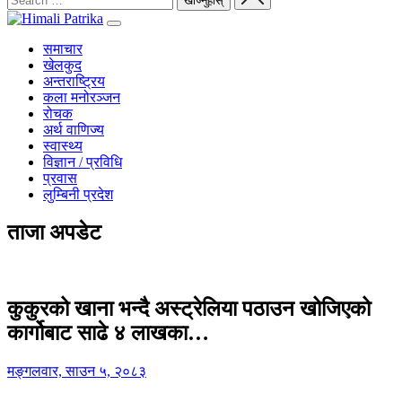
समाचार
खेलकुद
अन्तराष्ट्रिय
कला मनोरञ्जन
रोचक
अर्थ वाणिज्य
स्वास्थ्य
विज्ञान / प्रविधि
प्रवास
लुम्बिनी प्रदेश
ताजा अपडेट
कुकुरको खाना भन्दै अस्ट्रेलिया पठाउन खोजिएको
कार्गोबाट साढे ४ लाखका…
मङ्गलवार, साउन ५, २०८३