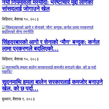
नयाँ नियमावली मस्यौदा: भ्रष्टाचार मुद्दा लागेका
सांसदलाई जोगाउने खेल
बिहिवार, बैशाख १०, २०८३
सिंहदरबारको आगो र सेनाको ‘मौन’ बन्दुक: कर्नल
लामा प्रकरणले बदलिएको…
बिहिवार, बैशाख १०, २०८३
सुदनमाथि हमला बालेन सरकारलाई कमजोर बनाउने
खेल, को छ पर्दा…
बुधवार, बैशाख ९, २०८३