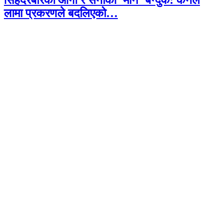
सिंहदरबारको आगो र सेनाको ‘मौन’ बन्दुक: कर्नल
लामा प्रकरणले बदलिएको…