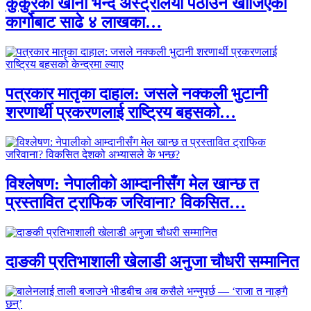
कुकुरको खाना भन्दै अस्ट्रेलिया पठाउन खोजिएको
कार्गोबाट साढे ४ लाखका…
पत्रकार मातृका दाहाल: जसले नक्कली भुटानी
शरणार्थी प्रकरणलाई राष्ट्रिय बहसको…
विश्लेषण: नेपालीको आम्दानीसँग मेल खान्छ त
प्रस्तावित ट्राफिक जरिवाना? विकसित…
दाङकी प्रतिभाशाली खेलाडी अनुजा चौधरी सम्मानित