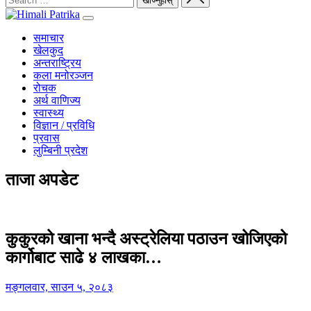
समाचार
खेलकुद
अन्तराष्ट्रिय
कला मनोरञ्जन
रोचक
अर्थ वाणिज्य
स्वास्थ्य
विज्ञान / प्रविधि
प्रवास
लुम्बिनी प्रदेश
ताजा अपडेट
कुकुरको खाना भन्दै अस्ट्रेलिया पठाउन खोजिएको
कार्गोबाट साढे ४ लाखका…
मङ्गलवार, साउन ५, २०८३