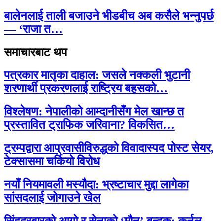
बालेनलाई ताली बजाउने भीडबीच अब कसैले भन्नुपर्छ
— ‘राजा त…
समाचारबाट थप
पत्रकार मातृका दाहाल: जसले नक्कली भुटानी
शरणार्थी प्रकरणलाई राष्ट्रिय बहसको…
विश्लेषण: नेपालीको आम्दानीसँग मेल खान्छ त
प्रस्तावित ट्राफिक जरिवाना? विकसित…
ट्रम्पद्वारा आप्रवासीविरुद्धको विवादास्पद पोस्ट सेयर,
टेक्सासमा चर्कियो विरोध
नयाँ नियमावली मस्यौदा: भ्रष्टाचार मुद्दा लागेका
सांसदलाई जोगाउने खेल