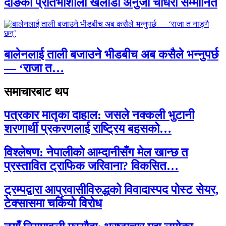
दाङकी प्रतिभाशाली खेलाडी अनुजा चौधरी सम्मानित
बालेनलाई ताली बजाउने भीडबीच अब कसैले भन्नुपर्छ
— ‘राजा त…
समाचारबाट थप
पत्रकार मातृका दाहाल: जसले नक्कली भुटानी
शरणार्थी प्रकरणलाई राष्ट्रिय बहसको…
विश्लेषण: नेपालीको आम्दानीसँग मेल खान्छ त
प्रस्तावित ट्राफिक जरिवाना? विकसित…
ट्रम्पद्वारा आप्रवासीविरुद्धको विवादास्पद पोस्ट सेयर,
टेक्सासमा चर्कियो विरोध