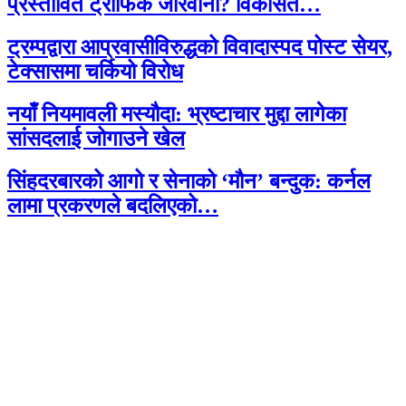
प्रस्तावित ट्राफिक जरिवाना? विकसित…
ट्रम्पद्वारा आप्रवासीविरुद्धको विवादास्पद पोस्ट सेयर,
टेक्सासमा चर्कियो विरोध
नयाँ नियमावली मस्यौदा: भ्रष्टाचार मुद्दा लागेका
सांसदलाई जोगाउने खेल
सिंहदरबारको आगो र सेनाको ‘मौन’ बन्दुक: कर्नल
लामा प्रकरणले बदलिएको…