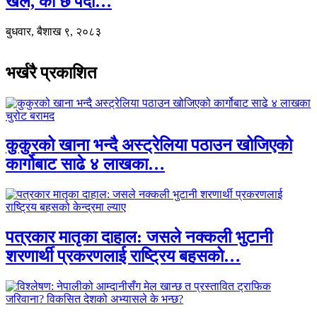
खेल, को छ पर्दा…
बुधवार, बैशाख ९, २०८३
भर्खरै प्रकाशित
कुकुरको खाना भन्दै अस्ट्रेलिया पठाउन खोजिएको
कार्गोबाट साढे ४ लाखका…
पत्रकार मातृका दाहाल: जसले नक्कली भुटानी
शरणार्थी प्रकरणलाई राष्ट्रिय बहसको…