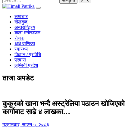
समाचार
खेलकुद
अन्तराष्ट्रिय
कला मनोरञ्जन
रोचक
अर्थ वाणिज्य
स्वास्थ्य
विज्ञान / प्रविधि
प्रवास
लुम्बिनी प्रदेश
ताजा अपडेट
कुकुरको खाना भन्दै अस्ट्रेलिया पठाउन खोजिएको
कार्गोबाट साढे ४ लाखका…
मङ्गलवार, साउन ५, २०८३