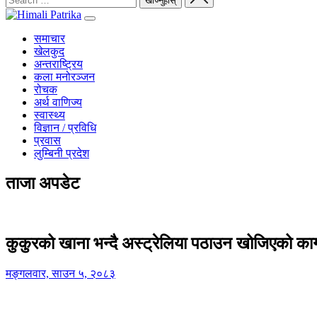
समाचार
खेलकुद
अन्तराष्ट्रिय
कला मनोरञ्जन
रोचक
अर्थ वाणिज्य
स्वास्थ्य
विज्ञान / प्रविधि
प्रवास
लुम्बिनी प्रदेश
ताजा अपडेट
कुकुरको खाना भन्दै अस्ट्रेलिया पठाउन खोजिएको का
मङ्गलवार, साउन ५, २०८३