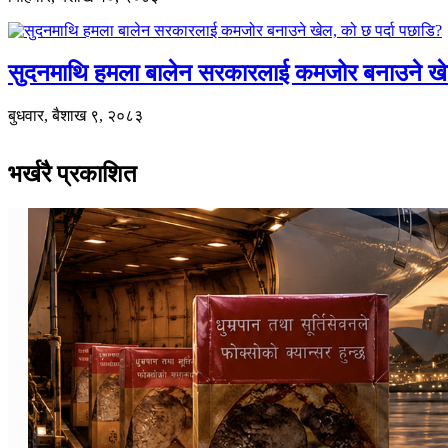
सुदनमाथि हमला बालेन सरकारलाई कमजोर बनाउने खे
बुधवार, बैशाख ९, २०८३
भर्खरै प्रकाशित