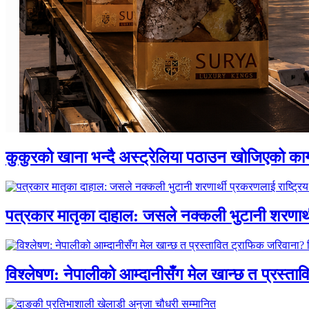
कुकुरको खाना भन्दै अस्ट्रेलिया पठाउन खोजिएको का
पत्रकार मातृका दाहाल: जसले नक्कली भुटानी शरणार
विश्लेषण: नेपालीको आम्दानीसँग मेल खान्छ त प्रस्