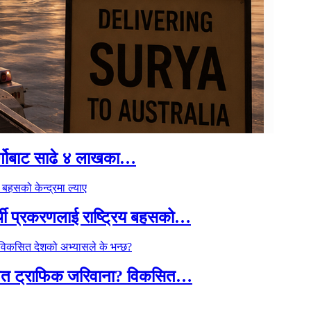
र्गोबाट साढे ४ लाखका…
्थी प्रकरणलाई राष्ट्रिय बहसको…
तावित ट्राफिक जरिवाना? विकसित…