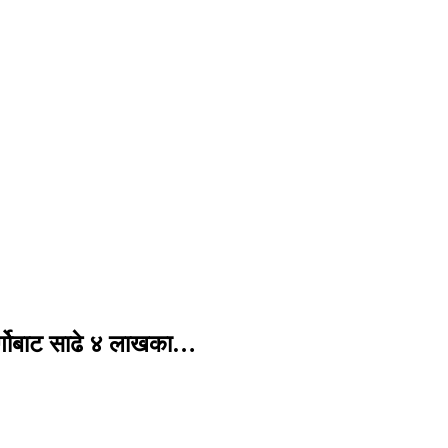
र्गोबाट साढे ४ लाखका…