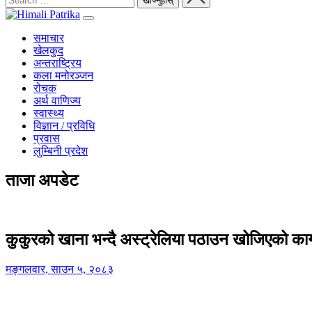
समाचार
खेलकुद
अन्तराष्ट्रिय
कला मनोरञ्जन
रोचक
अर्थ वाणिज्य
स्वास्थ्य
विज्ञान / प्रविधि
प्रवास
लुम्बिनी प्रदेश
ताजा अपडेट
कुकुरको खाना भन्दै अस्ट्रेलिया पठाउन खोजिएको का
मङ्गलवार, साउन ५, २०८३