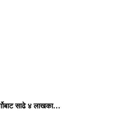
र्गोबाट साढे ४ लाखका…