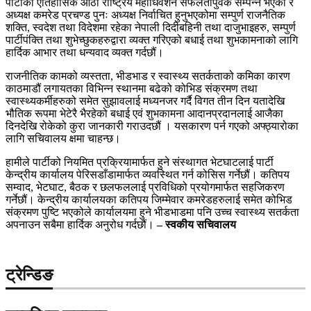
पार्टीको ऐतिहासिक आठौं राष्ट्रिय महाधिवेशन सफलतापुर्वक सम्पन्न भएको र
अध्यक्ष कमरेड प्रचण्ड पुनः अध्यक्ष निर्वाचित हुनुभएकोमा सम्पुर्ण राजनैतिक
शक्ति, स्वदेश तथा विदेशमा रहेका नेपाली दिदीबहिनी तथा दाजुभाइहरु, सम्पुर्ण
पार्टीपंक्ति तथा शुभेच्छुकहरुद्वारा व्यक्त गरिएको बधाई तथा शुभकामनाको लागि
हार्दिक आभार तथा धन्यवाद व्यक्त गर्दछौं।
राजनीतिक कामको व्यस्तता, भीडभाड र स्वास्थ्य सतर्कताको कमिका कारण
काठमाडौं लगायतका विभिन्न स्थानमा बढेको कोभिड संक्रमण तथा
स्वास्थ्यकर्मीहरुको समेत सुझावलाई मध्यनजर गर्दै विगत तीन दिन यतादेखि
भौतिक रूपमा भेटेरै भैरहेको बधाई एवं शुभकामना आदानप्रदानलाई आजैका
दिनदेखि रोकेको कुरा जानकारी गराउदछौं । यसकारण पर्न गएको अफ्ठ्यारोका
लागि सचिवालय क्षमा चाहन्छ।
हामीले पार्टीको नियमित प्रक्रियामार्फत हुने संस्थागत भेटघाटलाई पार्टी
केन्द्रीय कार्यालय पेरिसडाँडामार्फत व्यवस्थित गर्न कोसिस गर्नेछौं। कतिपय
सम्वाद, भेटघाट, बैठक र छलफललाई प्रविधिको प्रयोगमार्फत सहजिकरण
गर्नेछौं। केन्द्रीय कार्यालयका कतिपय जिम्मेवार कमरेडहरुलाई समेत कोभिड
संक्रमण पुष्टि भएकोले कार्यालयमा हुने भीडभाडमा पनि उच्च स्वास्थ्य सतर्कता
अपनाउन सबैमा हार्दिक अनुरोध गर्दछौं।
– स्वकीय सचिवालय
ट्रेन्डिङ