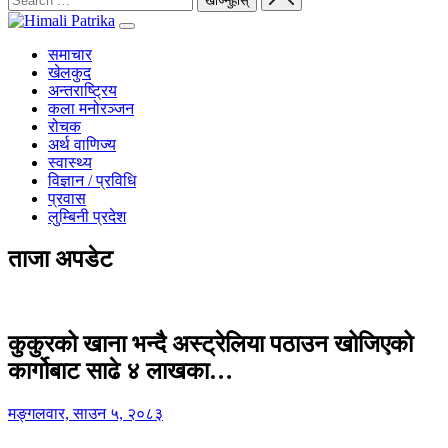
समाचार
खेलकुद
अन्तराष्ट्रिय
कला मनोरञ्जन
रोचक
अर्थ वाणिज्य
स्वास्थ्य
विज्ञान / प्रविधि
प्रवास
लुम्बिनी प्रदेश
ताजा अपडेट
कुकुरको खाना भन्दै अस्ट्रेलिया पठाउन खोजिएको
कार्गोबाट साढे ४ लाखका…
मङ्गलवार, साउन ५, २०८३