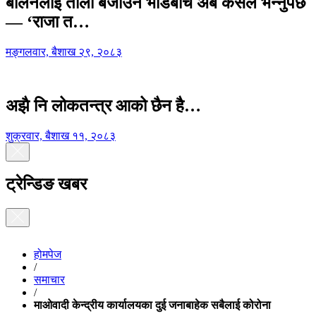
बालेनलाई ताली बजाउने भीडबीच अब कसैले भन्नुपर्छ
— ‘राजा त…
मङ्गलवार, बैशाख २९, २०८३
अझै नि लोकतन्त्र आको छैन है…
शुक्रवार, बैशाख ११, २०८३
ट्रेन्डिङ खबर
होमपेज
/
समाचार
/
माओवादी केन्द्रीय कार्यालयका दुई जनाबाहेक सबैलाई कोरोना