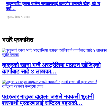
सुदनमाथि हमला बालेन सरकारलाई कमजोर बनाउने खेल, को छ
पर्दा…
बुधवार, बैशाख ९, २०८३
भर्खरै प्रकाशित
कुकुरको खाना भन्दै अस्ट्रेलिया पठाउन खोजिएको
कार्गोबाट साढे ४ लाखका…
पत्रकार मातृका दाहाल: जसले नक्कली भुटानी
शरणार्थी प्रकरणलाई राष्ट्रिय बहसको…