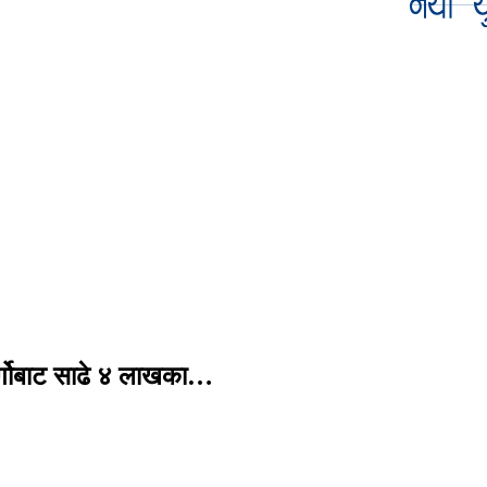
र्गोबाट साढे ४ लाखका…