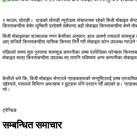
९ साउन, घोराही। दाङको घोराही न्युरोडमा
संचालनमा
रहेको
बिजी
मोबाइल सेन्ट
किस्ताबन्दीमा बेचेर लुम्बिनी प्रदेशमै सबैभन्दा बढी मोबाइल किस्ताबन्दीमा बेच्न
बिजी
मोबाइलका सञ्चालक गगन केसीका अनुसार, हाल आफ्नो पसलले सामसुङ कम्
आए सजिलै किस्ताबन्दीमा मासिक किस्ता तिर्ने गरी मोबाइल फोन उपलब्ध गराउन
पछिल्लो समय युवा पुस्तामा सामसुङ कम्पनीका उच्च प्रविधिका फोनहरू किस्ताब
मोबाइल मात्र किस्ताबन्दीमा उपलब्ध भए तापनि भविष्यमा अन्य कम्पनीका मोबा
केसीले थपे कि,
बिजी
मोबाइल सेन्टरले ग्राहकहरूको सन्तुष्टिलाई उच्च प्राथम
उद्देश्यले, पसलले विभिन्न अफरहरू र छुटहरू पनि प्रदान गर्दै आएको छ। ग्राहकह
गरे।
ट्रेन्डिङ
सम्बन्धित समाचार