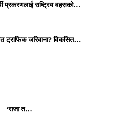
्थी प्रकरणलाई राष्ट्रिय बहसको…
तावित ट्राफिक जरिवाना? विकसित…
छ — ‘राजा त…