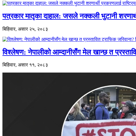
पत्रकार मातृका दाहाल: जसले नक्कली भुटानी शरणार
बिहिवार, असार २५, २०८३
विश्लेषण: नेपालीको आम्दानीसँग मेल खान्छ त प्रस्
बिहिवार, असार ११, २०८३